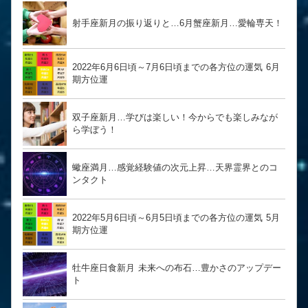
射手座新月の振り返りと…6月蟹座新月…愛輪専天！
2022年6月6日頃～7月6日頃までの各方位の運気 6月
期方位運
双子座新月…学びは楽しい！今からでも楽しみなが
ら学ぼう！
蠍座満月…感覚経験値の次元上昇…天界霊界とのコ
ンタクト
2022年5月6日頃～6月5日頃までの各方位の運気 5月
期方位運
牡牛座日食新月 未来への布石…豊かさのアップデー
ト