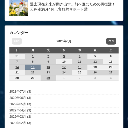
過去現在未来が動き出す…前へ進むための再復活！
天秤座満月4月…客観的サポート愛
カレンダー
前月
2020年6月
次月
日
月
火
水
木
金
土
31
1
2
3
4
5
6
7
8
9
10
11
12
13
14
15
16
17
18
19
20
21
22
23
24
25
26
27
28
29
30
1
2
3
4
2022年07月 (3)
2022年06月 (3)
2022年05月 (3)
2022年04月 (3)
2022年03月 (3)
2022年02月 (3)