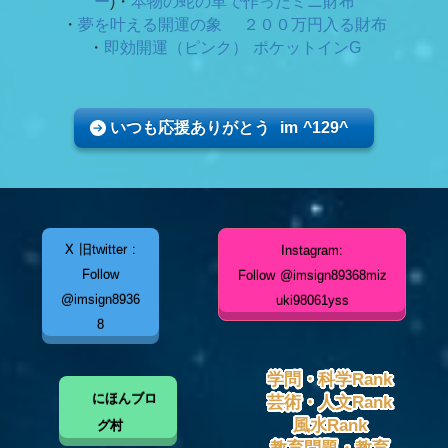
ー
)・
本物の蛇の革で作ったミニ財布
・
夢を叶える開運の象 ２００万円入る財布
・
即効開運（ピンク） ポケットインG
いつも応援ありがとう im ^129^
X 旧twitter :
Instagram:
Follow
Follow @imsign89368miz
@imsign8936
uki98061yss
8
学問・科学Rank
にほんブロ
芸術・人文Rank
風水Rank
グ村