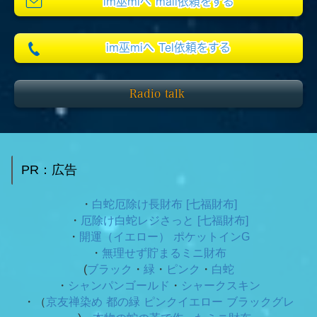
im巫miへ mail依頼をする
im巫miへ Tel依頼をする
Radio talk
PR：広告
・
白蛇厄除け長財布 [七福財布]
・
厄除け白蛇レジさっと [七福財布]
・
開運（イエロー） ポケットインG
・
無理せず貯まるミニ財布
(
ブラック
・
緑
・
ピンク
・
白蛇
・
シャンパンゴールド
・
シャークスキン
・（
京友禅染め 都の緑
ピンクイエロー ブラックグレ