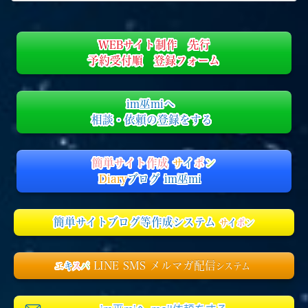
WEBサイト制作 先行
予約受付順 登録フォーム
im巫miへ
相談・依頼の登録をする
簡単サイト作成
サ
イ
ポ
ン
Diary
ブログ im巫mi
簡単サイトブログ等作成システム
サ
イ
ポ
ン
LINE SMS メルマガ配信
エ
キ
ス
パ
システム