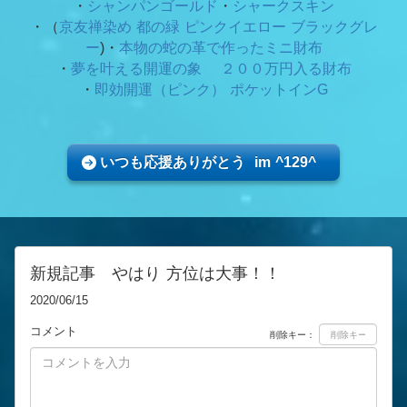
・
シャンパンゴールド
・
シャークスキン
・（
京友禅染め 都の緑
ピンクイエロー ブラックグレ
ー
)・
本物の蛇の革で作ったミニ財布
・
夢を叶える開運の象 ２００万円入る財布
・
即効開運（ピンク） ポケットインG
いつも応援ありがとう im ^129^
新規記事 やはり 方位は大事！！
2020/06/15
コメント
削除キー：