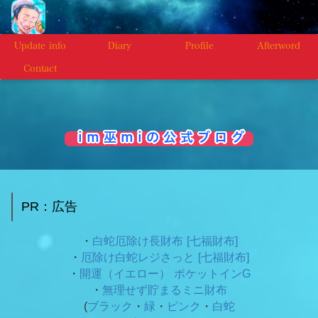
Update info
Diary
Profile
Afterword
Contact
i m 巫 m i の 公 式 ブ ロ グ
PR：広告
・
白蛇厄除け長財布 [七福財布]
・
厄除け白蛇レジさっと [七福財布]
・
開運（イエロー） ポケットインG
・
無理せず貯まるミニ財布
(
ブラック
・
緑
・
ピンク
・
白蛇