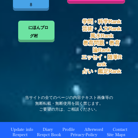
8
学問・科学Rank
にほんブロ
芸術・人文Rank
風水Rank
グ村
教育問題・教育
論Rank
エッセイ・随筆R
ank
占い・鑑定Rank
当サイトの全てのページの内容テキスト画像等の
無断転載・無断使用を固く禁じます。
ご要望の方は、ご相談ください。
Update info
Diary
Profile
Afterword
Contact
Respect
Respct Book
Privacy-Policy
Site Maps