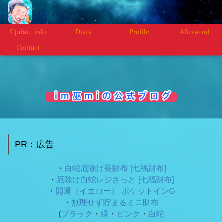
Update info
Diary
Profile
Afterword
Contact
i m 巫 m i の 公 式 ブ ロ グ
PR：広告
・
白蛇厄除け長財布 [七福財布]
・
厄除け白蛇レジさっと [七福財布]
・
開運（イエロー） ポケットインG
・
無理せず貯まるミニ財布
(
ブラック
・
緑
・
ピンク
・
白蛇