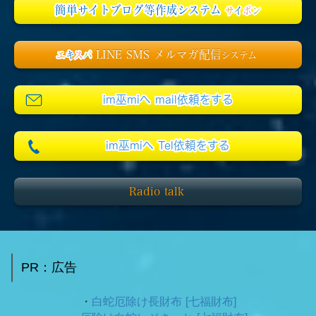
簡単サイトブログ等作成システム
サ
イ
ポ
ン
LINE SMS メルマガ配信
エ
キ
ス
パ
システム
im巫miへ mail依頼をする
im巫miへ Tel依頼をする
Radio talk
PR：広告
・
白蛇厄除け長財布 [七福財布]