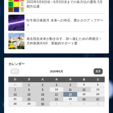
2022年5月6日頃～6月5日頃までの各方位の運気 5月
期方位運
牡牛座日食新月 未来への布石…豊かさのアップデー
ト
過去現在未来が動き出す…前へ進むための再復活！
天秤座満月4月…客観的サポート愛
カレンダー
前月
2020年6月
次月
日
月
火
水
木
金
土
31
1
2
3
4
5
6
7
8
9
10
11
12
13
14
15
16
17
18
19
20
21
22
23
24
25
26
27
28
29
30
1
2
3
4