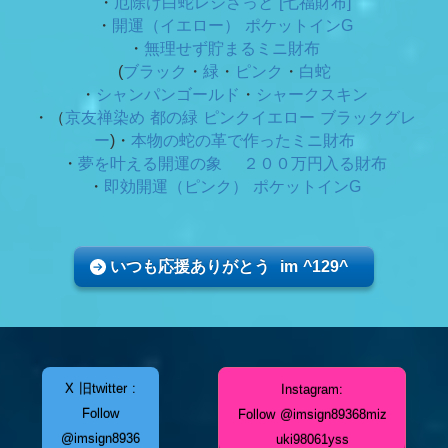
・
厄除け白蛇レジさっと [七福財布]
・
開運（イエロー） ポケットインG
・
無理せず貯まるミニ財布
(
ブラック
・
緑
・
ピンク
・
白蛇
・
シャンパンゴールド
・
シャークスキン
・（
京友禅染め 都の緑
ピンクイエロー ブラックグレ
ー
)・
本物の蛇の革で作ったミニ財布
・
夢を叶える開運の象 ２００万円入る財布
・
即効開運（ピンク） ポケットインG
いつも応援ありがとう im ^129^
X 旧twitter :
Instagram:
Follow
Follow @imsign89368miz
@imsign8936
uki98061yss