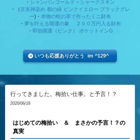
・
シャンパンゴールド
・
シャークスキン
・（
京友禅染め 都の緑
ピンクイエロー ブラックグレ
ー
)・
本物の蛇の革で作ったミニ財布
・
夢を叶える開運の象 ２００万円入る財布
・
即効開運（ピンク） ポケットインG
いつも応援ありがとう im ^129^
行ってきました。梅拾い仕事。と予言！？
2020/06/18
はじめての梅拾い ＆ まさかの予言！？の
真実