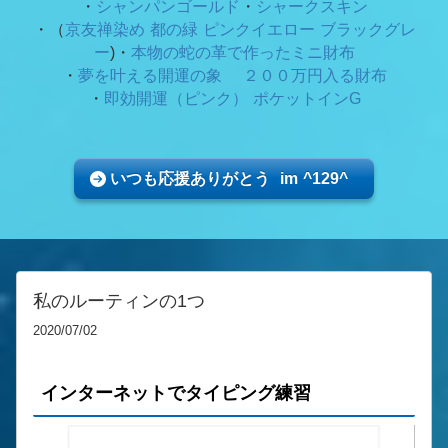
・
シャンパンゴールド
・
シャークスキン
・（
京友禅染め 都の緑
ピンクイエロー ブラックグレ
ー
)・
本物の蛇の革で作ったミニ財布
・
夢を叶える開運の象 ２００万円入る財布
・
即効開運（ピンク） ポケットインG
いつも応援ありがとう im ^129^
私のルーティンの1つ
2020/07/02
インターネットでタイピング練習