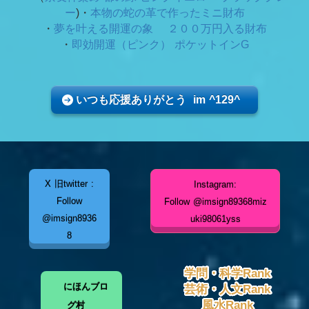
ー
)・
本物の蛇の革で作ったミニ財布
・
夢を叶える開運の象 ２００万円入る財布
・
即効開運（ピンク） ポケットインG
いつも応援ありがとう im ^129^
X 旧twitter :
Instagram:
Follow
Follow @imsign89368miz
@imsign8936
uki98061yss
8
学問・科学Rank
にほんブロ
芸術・人文Rank
風水Rank
グ村