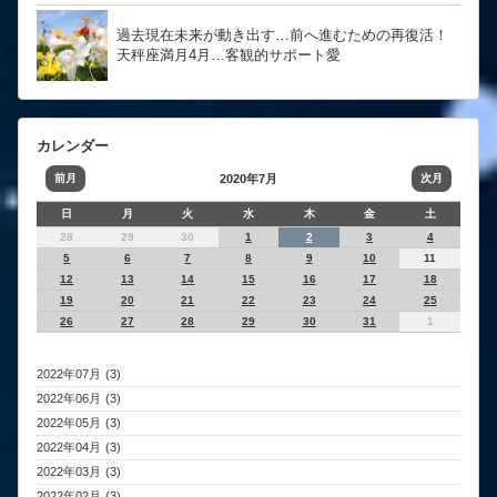
過去現在未来が動き出す…前へ進むための再復活！
天秤座満月4月…客観的サポート愛
カレンダー
前月
2020年7月
次月
日
月
火
水
木
金
土
28
29
30
1
2
3
4
5
6
7
8
9
10
11
12
13
14
15
16
17
18
19
20
21
22
23
24
25
26
27
28
29
30
31
1
2022年07月 (3)
2022年06月 (3)
2022年05月 (3)
2022年04月 (3)
2022年03月 (3)
2022年02月 (3)