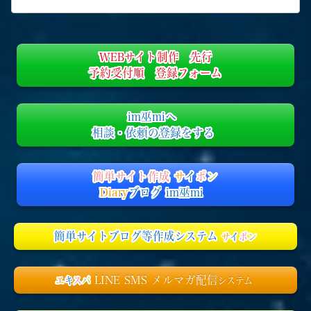
WEBサイト制作 先行
予約受付順 登録フォーム
im巫miへ
相談・依頼の登録をする
簡単サイト作成
サ
イ
ポ
ン
Diary
ブログ im巫mi
簡単サイトブログ等作成システム
サ
イ
ポ
ン
LINE SMS メルマガ配信
エ
キ
ス
パ
システム