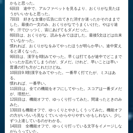
かもと思った。
6回目 途中で、アルファベットを見るより、おくりがな見たほ
うがいいかもと思った。
7回目 好きな女優が広告に出てきた消すか迷ったかそのままで
した。最後の一文のみ、おくりがなでうまくいけた。やはり途
中、汗でひっつく、宙にあげてもダメだった。
8回目は、おくりがな、読みをみてほぼした。最後5文ほどは出来
ていなかった。
慣れれば、おくりがなをみてやったほうが明らか早い。途中変え
ると遅くなった。
9回目は、漢字を8割みてやった。早くは打てるが途中でどこまで
いったか忘れてしまうのが、ダメだ。けれど、早いことは早い
普通の打ち方がこれだけどね。
10回目9.9割漢字をみてやった。一番早く打てたが、ミスはあ
る。
慣れれば、一番早い。
11回目は、全ての機能をオフにしてやった。スコアは一番ダメだ
が、理想だ。
12回目は、機能オフで、ゆっくり打ってみた。間違ったときのみ
みた。
13回目も機能オフで、ゆっくりとやさしくうってみた。機能オフ
の方がいろいろ見なくていいからやりやすいかもしれない。少し
ずつ上達しているのがわかる。
14回目 全機能オフで、ゆっくり打っている文字をイメージしな
がらうっていた。