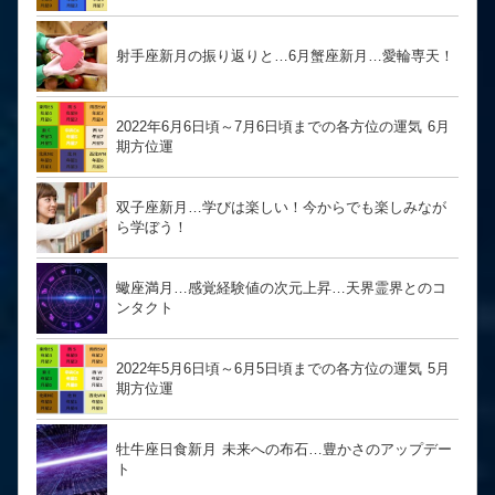
射手座新月の振り返りと…6月蟹座新月…愛輪専天！
2022年6月6日頃～7月6日頃までの各方位の運気 6月
期方位運
双子座新月…学びは楽しい！今からでも楽しみなが
ら学ぼう！
蠍座満月…感覚経験値の次元上昇…天界霊界とのコ
ンタクト
2022年5月6日頃～6月5日頃までの各方位の運気 5月
期方位運
牡牛座日食新月 未来への布石…豊かさのアップデー
ト