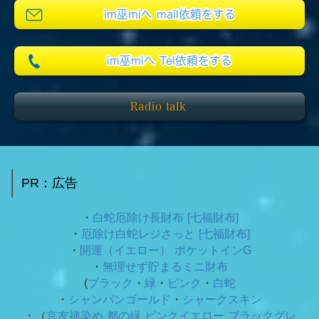
im巫miへ mail依頼をする
im巫miへ Tel依頼をする
Radio talk
PR：広告
・
白蛇厄除け長財布 [七福財布]
・
厄除け白蛇レジさっと [七福財布]
・
開運（イエロー） ポケットインG
・
無理せず貯まるミニ財布
(
ブラック
・
緑
・
ピンク
・
白蛇
・
シャンパンゴールド
・
シャークスキン
・（
京友禅染め 都の緑
ピンクイエロー ブラックグレ