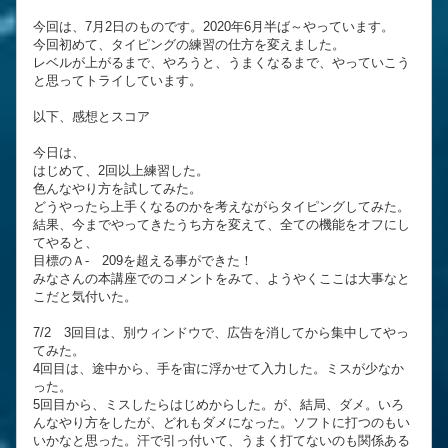
今回は、7月2日のものです。2020年6月半ば～やっています。
今回初めて、タイピングの練習の仕方を変えました。
レベルが上がるまで、やろうと、うまくなるまで、やっていこう
と思ってトライしています。
以下、感想とスコア
今日は、
はじめて、2回以上練習した。
色んなやり方を試してみた。
どうやったら上手くなるのかを考えながらタイピングしてみた。
結果、今までやってきたうち方を変えて、全ての機能をオフにし
てやると、
目標のＡ- 209を超える事ができた！
みなさんの本講座でのコメントをみて、ようやくここは大事なと
こだと気付いた。
7/2 3回目は、別ウィンドウで、広告を消してから集中してやっ
てみた。
4回目は、途中から、手を宙に浮かせて入力した。ミスが少なか
った。
5回目から、ミスしたらはじめからした。が、結局、ダメ。いろ
んなやり方をしたが、どれもダメになった。ソフトに打つのもい
いかなと思った。汗で引っ付いて、うまく打てないのも関係ある