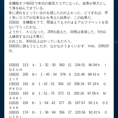
全機能オフ4回目で本日の最高スコアになった。改善が努力とし
て身を結んできている。
皆に遅れをとっているのを感じたのがよかった。どうすれば、早
く良いスコアが出来るかを考えた結果が、この結果だ。
15回目 全機能オフで、間違えてもそのままアルファベットを見
ないでうったかな。
ようやく、Ａ-になった。209を超えた。目標は達成した。5分以
上練習するのは大事だ。
かれこれ、30分以上はやっているだろう。
16回目に挑もうとしたが、なかなかうまくいかず、やめ。22時20
分。
15回目 213 Ａ- 1：32：30 360 11 234.01 96.94％ Ｉ
ＧＥＵＮ
14回目 205 Ｂ+ 1：45：24 378 6 215.49 98.41％ Ｔ
ＺＩＦ
13回目 191 Ｂ 1：42：52 356 10 208.34 97.19％ Ｄ
ＲＫＯＵ
12回目 183 Ｂ 1：51：75 373 11 200.26 97.05％ Ｍ
ＡＳＫＩ
11回目 159 Ｂ- 1：54：42 377 26 197.67 93.1％ ＤＥ
ＳＵＫ
10回目 174 Ｂ- 1：36：84 356 27 220.56 92.41％ Ｏ
ＵＴＤＩ