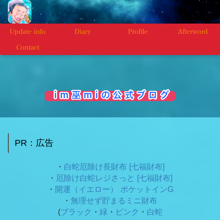
Update info
Diary
Profile
Afterword
Contact
i m 巫 m i の 公 式 ブ ロ グ
PR：広告
・
白蛇厄除け長財布 [七福財布]
・
厄除け白蛇レジさっと [七福財布]
・
開運（イエロー） ポケットインG
・
無理せず貯まるミニ財布
(
ブラック
・
緑
・
ピンク
・
白蛇