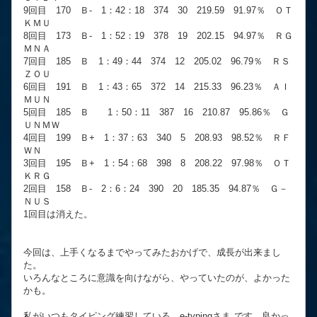
9回目 170 Ｂ- 1：42：18 374 30 219.59 91.97％ ＯＴ
ＫＭＵ
8回目 173 Ｂ- 1：52：19 378 19 202.15 94.97％ ＲＧ
ＭＮＡ
7回目 185 Ｂ 1：49：44 374 12 205.02 96.79％ ＲＳ
ＺＯＵ
6回目 191 Ｂ 1：43：65 372 14 215.33 96.23％ ＡＩ
ＭＵＮ
5回目 185 Ｂ 1：50：11 387 16 210.87 95.86％ Ｇ
ＵＮＭＷ
4回目 199 Ｂ+ 1：37：63 340 5 208.93 98.52％ ＲＦ
ＷＮ
3回目 195 Ｂ+ 1：54：68 398 8 208.22 97.98％ ＯＴ
ＫＲＧ
2回目 158 Ｂ- 2：6：24 390 20 185.35 94.87％ Ｇ－
ＮＵＳ
1回目は消えた。
今回は、上手くなるまでやってみたおかげで、成長が出来まし
た。
いろんなところに意識を向けながら、やっていたのが、よかった
かも。
私がいつもタイピング練習している e-typingさま です。良かっ