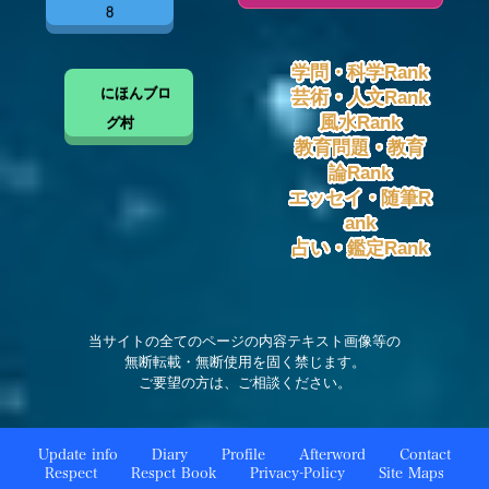
8
学問・科学Rank
にほんブロ
芸術・人文Rank
風水Rank
グ村
教育問題・教育
論Rank
エッセイ・随筆R
ank
占い・鑑定Rank
当サイトの全てのページの内容テキスト画像等の
無断転載・無断使用を固く禁じます。
ご要望の方は、ご相談ください。
Update info
Diary
Profile
Afterword
Contact
Respect
Respct Book
Privacy-Policy
Site Maps