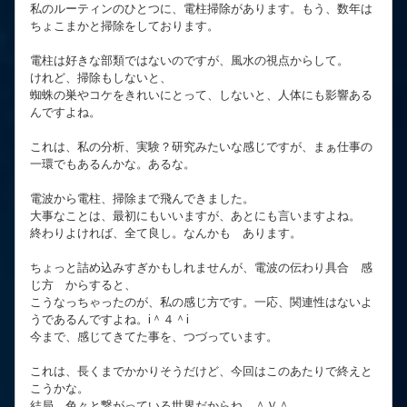
私のルーティンのひとつに、電柱掃除があります。もう、数年は
ちょこまかと掃除をしております。
電柱は好きな部類ではないのですが、風水の視点からして。
けれど、掃除もしないと、
蜘蛛の巣やコケをきれいにとって、しないと、人体にも影響ある
んですよね。
これは、私の分析、実験？研究みたいな感じですが、まぁ仕事の
一環でもあるんかな。あるな。
電波から電柱、掃除まで飛んできました。
大事なことは、最初にもいいますが、あとにも言いますよね。
終わりよければ、全て良し。なんかも あります。
ちょっと詰め込みすぎかもしれませんが、電波の伝わり具合 感
じ方 からすると、
こうなっちゃったのが、私の感じ方です。一応、関連性はないよ
うであるんですよね。i＾４＾i
今まで、感じてきてた事を、つづっています。
これは、長くまでかかりそうだけど、今回はこのあたりで終えと
こうかな。
結局、色々と繋がっている世界だからね。＾Ｖ＾