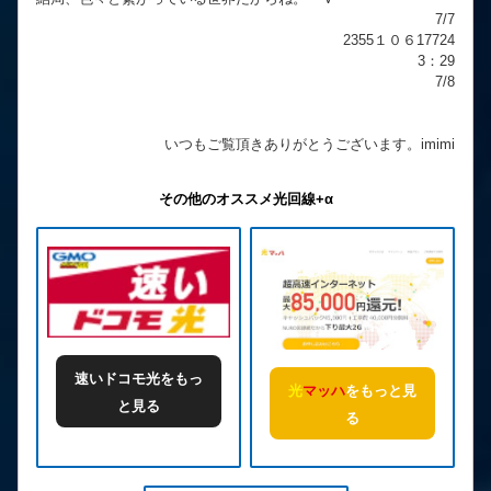
7/7
2355１０６17724
3：29
7/8
いつもご覧頂きありがとうございます。imimi
その他のオススメ光回線+α
速いドコモ光をもっ
光
マッハ
をもっと見
と見る
る