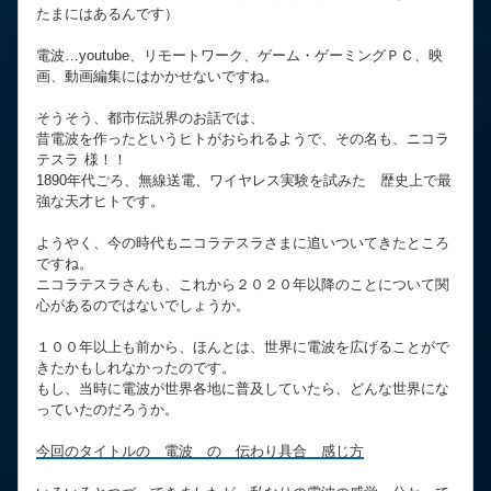
たまにはあるんです）
電波…youtube、リモートワーク、ゲーム・ゲーミングＰＣ、映
画、動画編集にはかかせないですね。
そうそう、都市伝説界のお話では、
昔電波を作ったというヒトがおられるようで、その名も、ニコラ
テスラ 様！！
1890年代ごろ、無線送電、ワイヤレス実験を試みた 歴史上で最
強な天才ヒトです。
ようやく、今の時代もニコラテスラさまに追いついてきたところ
ですね。
ニコラテスラさんも、これから２０２０年以降のことについて関
心があるのではないでしょうか。
１００年以上も前から、ほんとは、世界に電波を広げることがで
きたかもしれなかったのです。
もし、当時に電波が世界各地に普及していたら、どんな世界にな
っていたのだろうか。
今回のタイトルの 電波 の 伝わり具合 感じ方