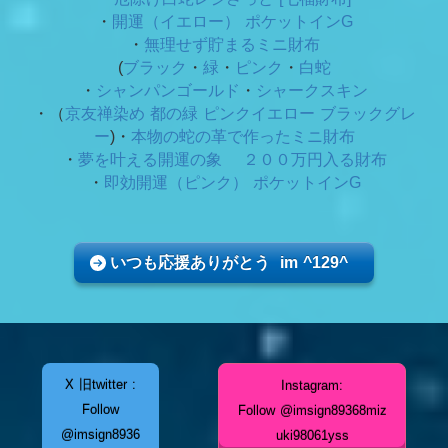
・
開運（イエロー） ポケットインG
・
無理せず貯まるミニ財布
(
ブラック
・
緑
・
ピンク
・
白蛇
・
シャンパンゴールド
・
シャークスキン
・（
京友禅染め 都の緑
ピンクイエロー ブラックグレ
ー
)・
本物の蛇の革で作ったミニ財布
・
夢を叶える開運の象 ２００万円入る財布
・
即効開運（ピンク） ポケットインG
いつも応援ありがとう im ^129^
X 旧twitter :
Instagram:
Follow
Follow @imsign89368miz
@imsign8936
uki98061yss