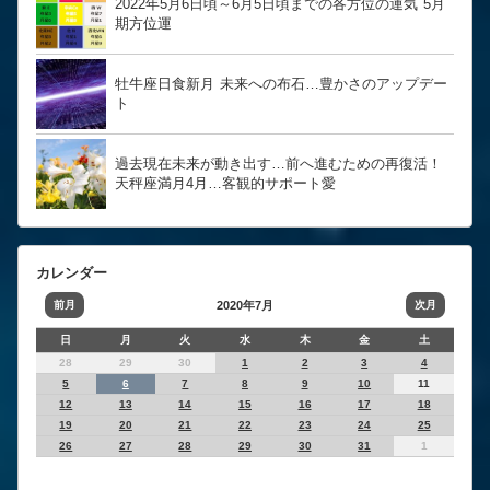
2022年5月6日頃～6月5日頃までの各方位の運気 5月
期方位運
牡牛座日食新月 未来への布石…豊かさのアップデー
ト
過去現在未来が動き出す…前へ進むための再復活！
天秤座満月4月…客観的サポート愛
カレンダー
前月
2020年7月
次月
日
月
火
水
木
金
土
28
29
30
1
2
3
4
5
6
7
8
9
10
11
12
13
14
15
16
17
18
19
20
21
22
23
24
25
26
27
28
29
30
31
1