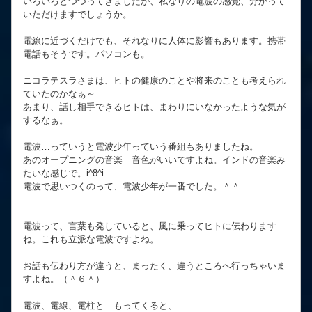
いろいろとつづってきましたが、私なりの電波の感覚、分かって
いただけますでしょうか。
電線に近づくだけでも、それなりに人体に影響もあります。携帯
電話もそうです。パソコンも。
ニコラテスラさまは、ヒトの健康のことや将来のことも考えられ
ていたのかなぁ～
あまり、話し相手できるヒトは、まわりにいなかったような気が
するなぁ。
電波…っていうと電波少年っていう番組もありましたね。
あのオープニングの音楽 音色がいいですよね。インドの音楽み
たいな感じで。i^8^i
電波で思いつくのって、電波少年が一番でした。＾＾
電波って、言葉も発していると、風に乗ってヒトに伝わります
ね。これも立派な電波ですよね。
お話も伝わり方が違うと、まったく、違うところへ行っちゃいま
すよね。（＾６＾）
電波、電線、電柱と もってくると、