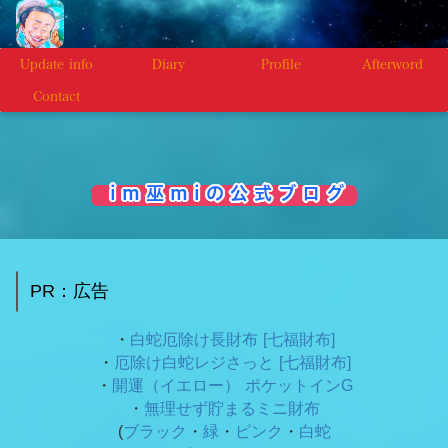
Update info
Diary
Profile
Afterword
Contact
i m 巫 m i の 公 式 ブ ロ グ
PR：広告
・
白蛇厄除け長財布 [七福財布]
・
厄除け白蛇レジさっと [七福財布]
・
開運（イエロー） ポケットインG
・
無理せず貯まるミニ財布
(
ブラック
・
緑
・
ピンク
・
白蛇