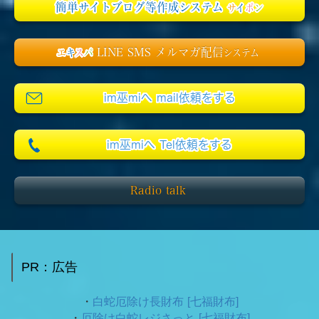
簡単サイトブログ等作成システム
サ
イ
ポ
ン
LINE SMS メルマガ配信
エ
キ
ス
パ
システム
im巫miへ mail依頼をする
im巫miへ Tel依頼をする
Radio talk
PR：広告
・
白蛇厄除け長財布 [七福財布]
・
厄除け白蛇レジさっと [七福財布]