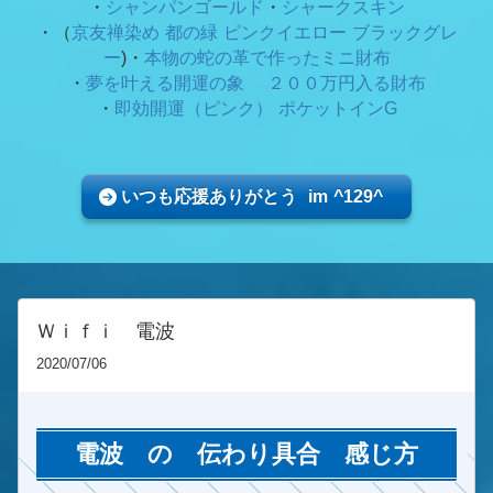
・
シャンパンゴールド
・
シャークスキン
・（
京友禅染め 都の緑
ピンクイエロー ブラックグレ
ー
)・
本物の蛇の革で作ったミニ財布
・
夢を叶える開運の象 ２００万円入る財布
・
即効開運（ピンク） ポケットインG
いつも応援ありがとう im ^129^
Ｗｉｆｉ 電波
2020/07/06
電波 の 伝わり具合 感じ方