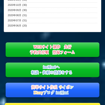
2020年10月 (30)
2020年09月 (30)
2020年08月 (31)
2020年07月 (31)
2020年06月 (20)
WEBサイト制作 先行
予約受付順 登録フォーム
im巫miへ
相談・依頼の登録をする
簡単サイト作成
サ
イ
ポ
ン
Diary
ブログ im巫mi