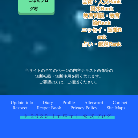
にほんブロ
芸術・人文Rank
風水Rank
グ村
教育問題・教育
論Rank
エッセイ・随筆R
ank
占い・鑑定Rank
当サイトの全てのページの内容テキスト画像等の
無断転載・無断使用を固く禁じます。
ご要望の方は、ご相談ください。
Update info
Diary
Profile
Afterword
Contact
Respect
Respct Book
Privacy-Policy
Site Maps
© 2 0 2 0 i m 巫 m i 公 式 ブログ