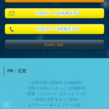
im巫miへ mail依頼をする
im巫miへ Tel依頼をする
Radio talk
PR：広告
・
白蛇厄除け長財布 [七福財布]
・
厄除け白蛇レジさっと [七福財布]
・
開運（イエロー） ポケットインG
・
無理せず貯まるミニ財布
(
ブラック
・
緑
・
ピンク
・
白蛇