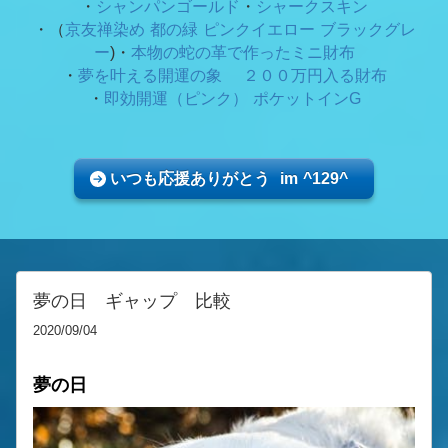
・
シャンパンゴールド
・
シャークスキン
・（
京友禅染め 都の緑
ピンクイエロー ブラックグレ
ー
)・
本物の蛇の革で作ったミニ財布
・
夢を叶える開運の象 ２００万円入る財布
・
即効開運（ピンク） ポケットインG
いつも応援ありがとう im ^129^
夢の日 ギャップ 比較
2020/09/04
夢の日