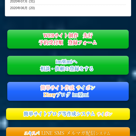
2020年07月 (31)
2020年06月 (20)
WEBサイト制作 先行
予約受付順 登録フォーム
im巫miへ
相談・依頼の登録をする
簡単サイト作成
サ
イ
ポ
ン
Diary
ブログ im巫mi
簡単サイトブログ等作成システム
サ
イ
ポ
ン
LINE SMS メルマガ配信
エ
キ
ス
パ
システム