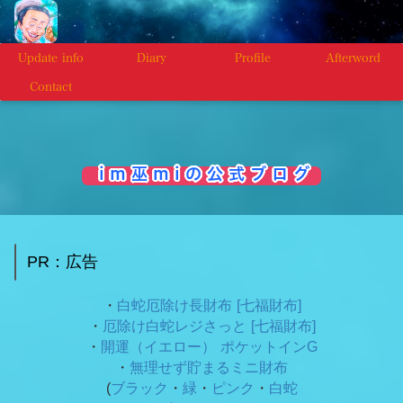
Update info
Diary
Profile
Afterword
Contact
i m 巫 m i の 公 式 ブ ロ グ
PR：広告
・
白蛇厄除け長財布 [七福財布]
・
厄除け白蛇レジさっと [七福財布]
・
開運（イエロー） ポケットインG
・
無理せず貯まるミニ財布
(
ブラック
・
緑
・
ピンク
・
白蛇