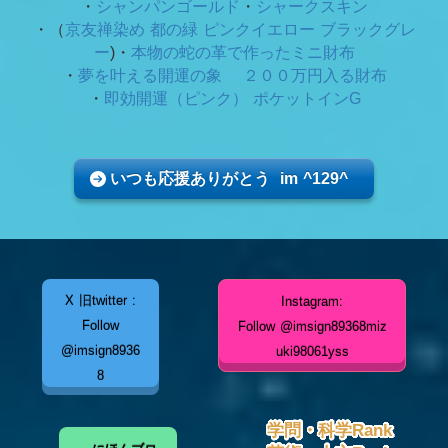
・
シャンパンゴールド
・
シャークスキン
・（
京友禅染め 都の緑
ピンクイエロー ブラックグレ
ー
)・
本物の蛇の革で作ったミニ財布
・
夢を叶える開運の象 ２００万円入る財布
・
即効開運（ピンク） ポケットインG
いつも応援ありがとう im ^129^
X 旧twitter :
Instagram:
Follow
Follow @imsign89368miz
@imsign8936
uki98061yss
8
学問・科学Rank