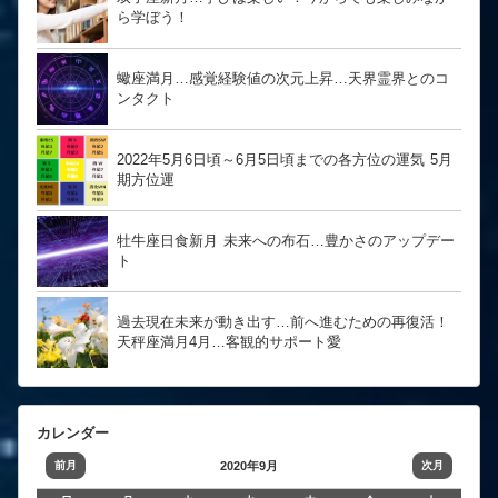
ら学ぼう！
蠍座満月…感覚経験値の次元上昇…天界霊界とのコ
ンタクト
2022年5月6日頃～6月5日頃までの各方位の運気 5月
期方位運
牡牛座日食新月 未来への布石…豊かさのアップデー
ト
過去現在未来が動き出す…前へ進むための再復活！
天秤座満月4月…客観的サポート愛
カレンダー
前月
2020年9月
次月