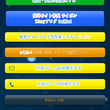
相談・依頼の登録をする
簡単サイト作成
サ
イ
ポ
ン
Diary
ブログ im巫mi
簡単サイトブログ等作成システム
サ
イ
ポ
ン
LINE SMS メルマガ配信
エ
キ
ス
パ
システム
im巫miへ mail依頼をする
im巫miへ Tel依頼をする
Radio talk