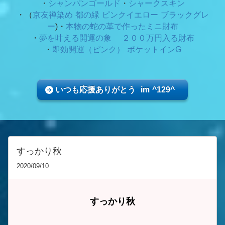
・
シャンパンゴールド
・
シャークスキン
・（
京友禅染め 都の緑
ピンクイエロー ブラックグレ
ー
)・
本物の蛇の革で作ったミニ財布
・
夢を叶える開運の象 ２００万円入る財布
・
即効開運（ピンク） ポケットインG
いつも応援ありがとう im ^129^
すっかり秋
2020/09/10
すっかり秋