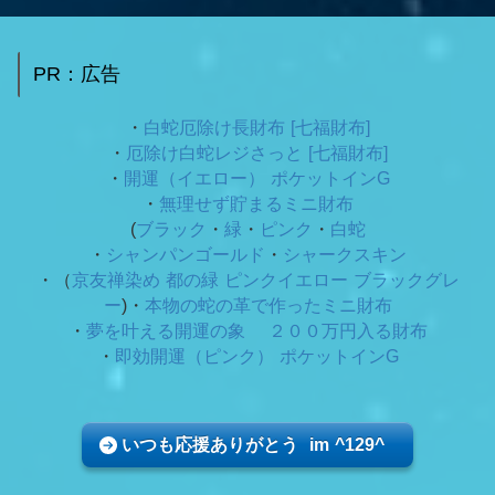
PR：広告
・
白蛇厄除け長財布 [七福財布]
・
厄除け白蛇レジさっと [七福財布]
・
開運（イエロー） ポケットインG
・
無理せず貯まるミニ財布
(
ブラック
・
緑
・
ピンク
・
白蛇
・
シャンパンゴールド
・
シャークスキン
・（
京友禅染め 都の緑
ピンクイエロー ブラックグレ
ー
)・
本物の蛇の革で作ったミニ財布
・
夢を叶える開運の象 ２００万円入る財布
・
即効開運（ピンク） ポケットインG
いつも応援ありがとう im ^129^