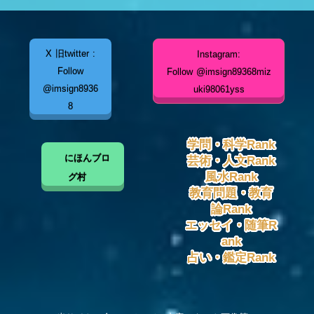
X 旧twitter :
Instagram:
Follow
Follow @imsign89368miz
@imsign8936
uki98061yss
8
学問・科学Rank
にほんブロ
芸術・人文Rank
風水Rank
グ村
教育問題・教育
論Rank
エッセイ・随筆R
ank
占い・鑑定Rank