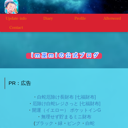
Update info
Diary
Profile
Afterword
Contact
i m 巫 m i の 公 式 ブ ロ グ
PR：広告
・
白蛇厄除け長財布 [七福財布]
・
厄除け白蛇レジさっと [七福財布]
・
開運（イエロー） ポケットインG
・
無理せず貯まるミニ財布
(
ブラック
・
緑
・
ピンク
・
白蛇