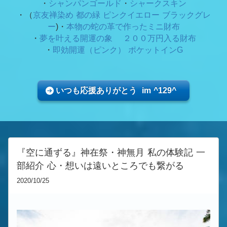
・
シャンパンゴールド
・
シャークスキン
・（
京友禅染め 都の緑
ピンクイエロー ブラックグレ
ー
)・
本物の蛇の革で作ったミニ財布
・
夢を叶える開運の象 ２００万円入る財布
・
即効開運（ピンク） ポケットインG
いつも応援ありがとう im ^129^
『空に通ずる』神在祭・神無月 私の体験記 一
部紹介 心・想いは遠いところでも繋がる
2020/10/25