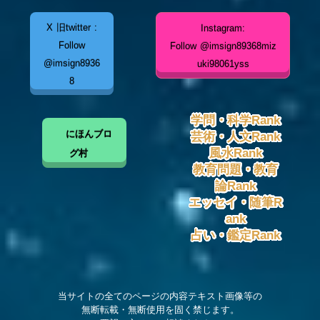
X 旧twitter :
Instagram:
Follow
Follow @imsign89368miz
@imsign8936
uki98061yss
8
学問・科学Rank
にほんブロ
芸術・人文Rank
風水Rank
グ村
教育問題・教育
論Rank
エッセイ・随筆R
ank
占い・鑑定Rank
当サイトの全てのページの内容テキスト画像等の
無断転載・無断使用を固く禁じます。