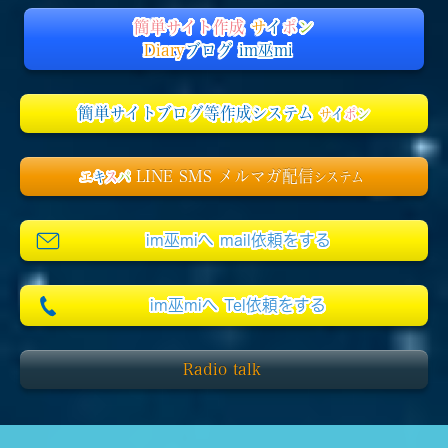
簡単サイト作成
サ
イ
ポ
ン
Diary
ブログ im巫mi
簡単サイトブログ等作成システム
サ
イ
ポ
ン
LINE SMS メルマガ配信
エ
キ
ス
パ
システム
im巫miへ mail依頼をする
im巫miへ Tel依頼をする
Radio talk