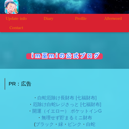
Update info
Diary
Profile
Afterword
Contact
i m 巫 m i の 公 式 ブ ロ グ
PR：広告
・
白蛇厄除け長財布 [七福財布]
・
厄除け白蛇レジさっと [七福財布]
・
開運（イエロー） ポケットインG
・
無理せず貯まるミニ財布
(
ブラック
・
緑
・
ピンク
・
白蛇