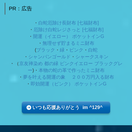
PR：広告
・
白蛇厄除け長財布 [七福財布]
・
厄除け白蛇レジさっと [七福財布]
・
開運（イエロー） ポケットインG
・
無理せず貯まるミニ財布
(
ブラック
・
緑
・
ピンク
・
白蛇
・
シャンパンゴールド
・
シャークスキン
・（
京友禅染め 都の緑
ピンクイエロー ブラックグレ
ー
)・
本物の蛇の革で作ったミニ財布
・
夢を叶える開運の象 ２００万円入る財布
・
即効開運（ピンク） ポケットインG
いつも応援ありがとう im ^129^