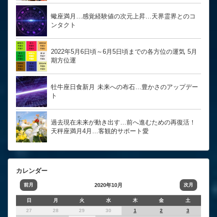
蠍座満月…感覚経験値の次元上昇…天界霊界とのコ
ンタクト
2022年5月6日頃～6月5日頃までの各方位の運気 5月
期方位運
牡牛座日食新月 未来への布石…豊かさのアップデー
ト
過去現在未来が動き出す…前へ進むための再復活！
天秤座満月4月…客観的サポート愛
カレンダー
前月
2020年10月
次月
日
月
火
水
木
金
土
27
28
29
30
1
2
3