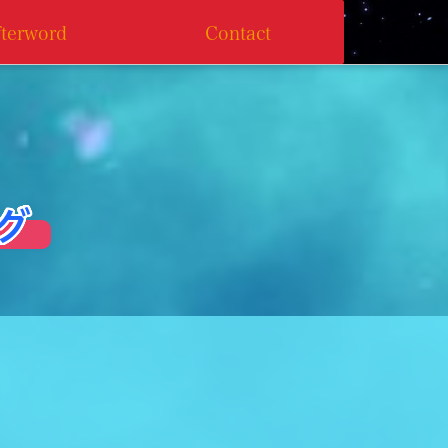
fterword
Contact
 グ