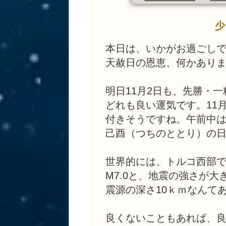
少
本日は、いかがお過ごし
天赦日の恩恵、何かありました
明日11月2日も、先勝・
どれも良い運気です。11
付きそうですね。午前中
己酉（つちのととり）の
世界的には、トルコ西部で、
M7.0と、地震の強さが
震源の深さ10ｋｍなんて
良くないこともあれば、