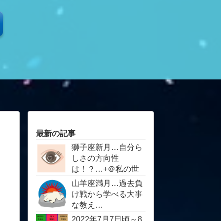
最新の記事
獅子座新月…自分ら
しさの方向性
は！？… ​​​​​​​+＠私の世
界を少し…目に見え
山羊座満月…過去負
ない世界の入り口
け戦から学べる大事
な教え…
2022年7月7日頃～8