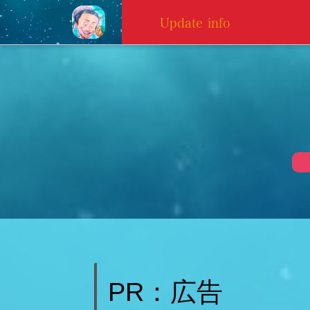
Update info
PR：広告