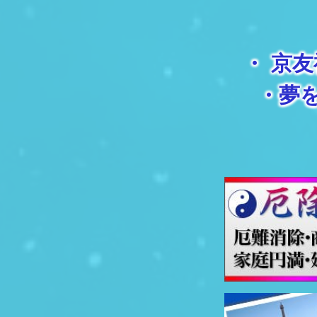
・
京友
・
夢