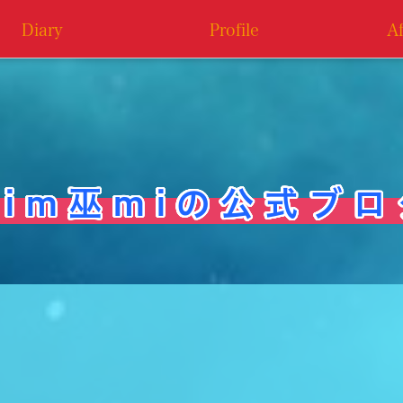
Diary
Profile
A
i m 巫 m i の 公 式 ブ ロ