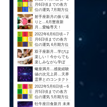
月6日頃までの各方
位の運気 7月期方位
運
射手座新月の振り返
りと…6月蟹座新
月…愛輪専天！
2022年6月6日頃～7
月6日頃までの各方
位の運気 6月期方位
運
双子座新月…学びは
楽しい！今からでも
楽しみながら学ぼ
う！
蠍座満月…感覚経験
値の次元上昇…天界
霊界とのコンタクト
2022年5月6日頃～6
月5日頃までの各方
位の運気 5月期方位
運
牡牛座日食新月 未来