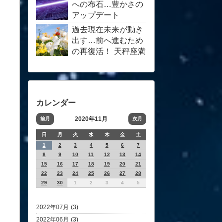
への布石…豊かさの
アップデート
過去現在未来が動き
出す…前へ進むため
の再復活！ 天秤座満
月4月…客観的サポ
ート愛
カレンダー
2020年11月
前月
次月
日
月
火
水
木
金
土
1
2
3
4
5
6
7
8
9
10
11
12
13
14
15
16
17
18
19
20
21
22
23
24
25
26
27
28
29
30
1
2
3
4
5
2022年07月 (3)
2022年06月 (3)