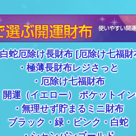
白蛇厄除け長財布 [厄除け七福財
・
極薄長財布レジさっと
・
厄除け七福財布
・
開運（イエロー） ポケットイン
・
無理せず貯まるミニ財布
ブラック
・
緑
・
ピンク
・
白蛇
・
シャンパンゴールド