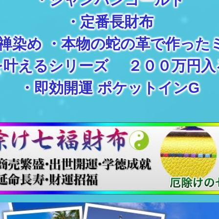
・
定番長財布
禅染め
・
本物の蛇の革で作った
を叶えるシリーズ ２００万円入
・
即効開運 ポケットインG