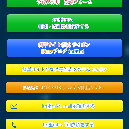
予約受付順 登録フォーム
im巫miへ
相談・依頼の登録をする
簡単サイト作成
サ
イ
ポ
ン
Diary
ブログ im巫mi
簡単サイトブログ等作成システム
サ
イ
ポ
ン
LINE SMS メルマガ配信
エ
キ
ス
パ
システム
im巫miへ mail依頼をする
im巫miへ Tel依頼をする