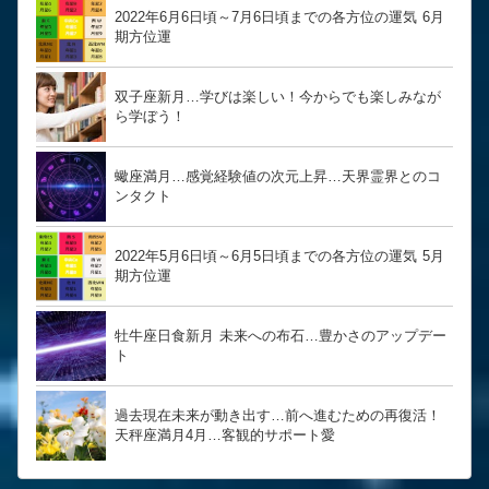
2022年6月6日頃～7月6日頃までの各方位の運気 6月
期方位運
双子座新月…学びは楽しい！今からでも楽しみなが
ら学ぼう！
蠍座満月…感覚経験値の次元上昇…天界霊界とのコ
ンタクト
2022年5月6日頃～6月5日頃までの各方位の運気 5月
期方位運
牡牛座日食新月 未来への布石…豊かさのアップデー
ト
過去現在未来が動き出す…前へ進むための再復活！
天秤座満月4月…客観的サポート愛