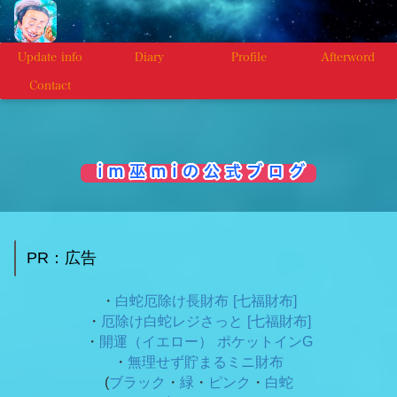
Update info
Diary
Profile
Afterword
Contact
i m 巫 m i の 公 式 ブ ロ グ
PR：広告
・
白蛇厄除け長財布 [七福財布]
・
厄除け白蛇レジさっと [七福財布]
・
開運（イエロー） ポケットインG
・
無理せず貯まるミニ財布
(
ブラック
・
緑
・
ピンク
・
白蛇