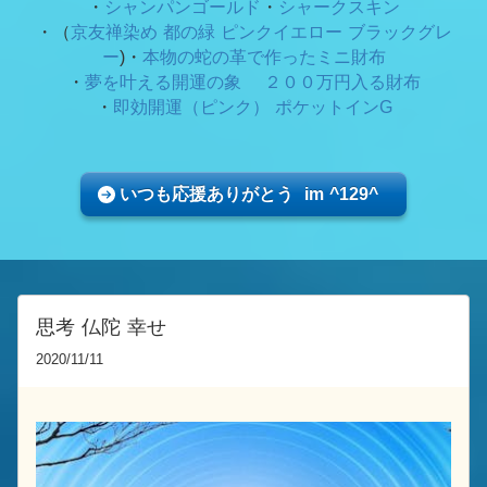
・
シャンパンゴールド
・
シャークスキン
・（
京友禅染め 都の緑
ピンクイエロー ブラックグレ
ー
)・
本物の蛇の革で作ったミニ財布
・
夢を叶える開運の象 ２００万円入る財布
・
即効開運（ピンク） ポケットインG
いつも応援ありがとう im ^129^
思考 仏陀 幸せ
2020/11/11