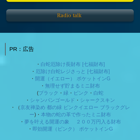
Radio talk
PR：広告
・
白蛇厄除け長財布 [七福財布]
・
厄除け白蛇レジさっと [七福財布]
・
開運（イエロー） ポケットインG
・
無理せず貯まるミニ財布
(
ブラック
・
緑
・
ピンク
・
白蛇
・
シャンパンゴールド
・
シャークスキン
・（
京友禅染め 都の緑
ピンクイエロー ブラックグレ
ー
)・
本物の蛇の革で作ったミニ財布
・
夢を叶える開運の象 ２００万円入る財布
・
即効開運（ピンク） ポケットインG