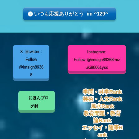
いつも応援ありがとう im ^129^
X 旧twitter :
Instagram:
Follow
Follow @imsign89368miz
@imsign8936
uki98061yss
8
学問・科学Rank
にほんブロ
芸術・人文Rank
風水Rank
グ村
教育問題・教育
論Rank
エッセイ・随筆R
ank