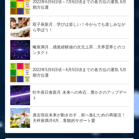
2022年6月6日頃～7月6日頃までの各方位の運気 6月
期方位運
双子座新月…学びは楽しい！今からでも楽しみなが
ら学ぼう！
蠍座満月…感覚経験値の次元上昇…天界霊界とのコ
ンタクト
2022年5月6日頃～6月5日頃までの各方位の運気 5月
期方位運
牡牛座日食新月 未来への布石…豊かさのアップデー
ト
過去現在未来が動き出す…前へ進むための再復活！
天秤座満月4月…客観的サポート愛