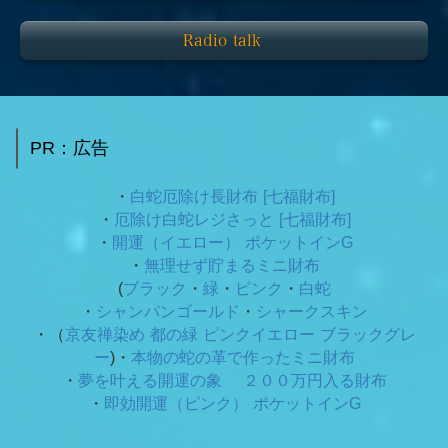
Radio talk
PR：広告
・
白蛇厄除け長財布 [七福財布]
・
厄除け白蛇レジさっと [七福財布]
・
開運（イエロー） ポケットインG
・
無理せず貯まるミニ財布
(
ブラック
・
緑
・
ピンク
・
白蛇
・
シャンパンゴールド
・
シャークスキン
・（
京友禅染め 都の緑
ピンクイエロー ブラックグレ
ー
)・
本物の蛇の革で作ったミニ財布
・
夢を叶える開運の象 ２００万円入る財布
・
即効開運（ピンク） ポケットインG