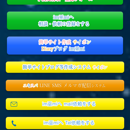
im巫miへ
相談・依頼の登録をする
簡単サイト作成
サ
イ
ポ
ン
Diary
ブログ im巫mi
簡単サイトブログ等作成システム
サ
イ
ポ
ン
LINE SMS メルマガ配信
エ
キ
ス
パ
システム
im巫miへ mail依頼をする
im巫miへ Tel依頼をする