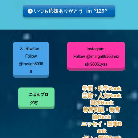
いつも応援ありがとう im ^129^
X 旧twitter :
Instagram:
Follow
Follow @imsign89368miz
@imsign8936
uki98061yss
8
学問・科学Rank
にほんブロ
芸術・人文Rank
風水Rank
グ村
教育問題・教育
論Rank
エッセイ・随筆R
ank