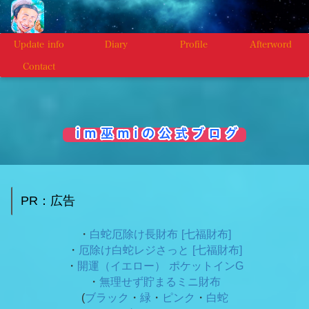
Update info
Diary
Profile
Afterword
Contact
i m 巫 m i の 公 式 ブ ロ グ
PR：広告
・
白蛇厄除け長財布 [七福財布]
・
厄除け白蛇レジさっと [七福財布]
・
開運（イエロー） ポケットインG
・
無理せず貯まるミニ財布
(
ブラック
・
緑
・
ピンク
・
白蛇