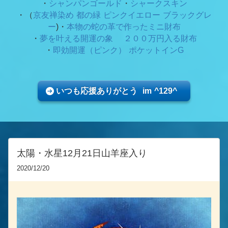
・
シャンパンゴールド
・
シャークスキン
・（
京友禅染め 都の緑
ピンクイエロー ブラックグレ
ー
)・
本物の蛇の革で作ったミニ財布
・
夢を叶える開運の象 ２００万円入る財布
・
即効開運（ピンク） ポケットインG
いつも応援ありがとう im ^129^
太陽・水星12月21日山羊座入り
2020/12/20