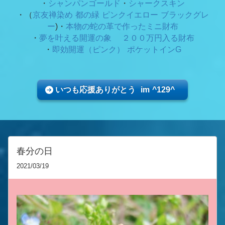
・
シャンパンゴールド
・
シャークスキン
・（
京友禅染め 都の緑
ピンクイエロー ブラックグレ
ー
)・
本物の蛇の革で作ったミニ財布
・
夢を叶える開運の象 ２００万円入る財布
・
即効開運（ピンク） ポケットインG
いつも応援ありがとう im ^129^
春分の日
2021/03/19