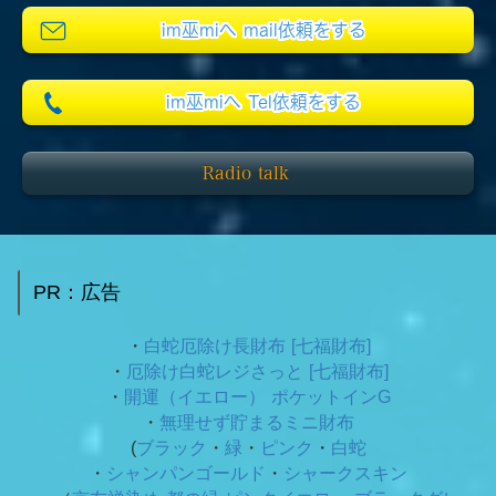
im巫miへ mail依頼をする
im巫miへ Tel依頼をする
Radio talk
PR：広告
・
白蛇厄除け長財布 [七福財布]
・
厄除け白蛇レジさっと [七福財布]
・
開運（イエロー） ポケットインG
・
無理せず貯まるミニ財布
(
ブラック
・
緑
・
ピンク
・
白蛇
・
シャンパンゴールド
・
シャークスキン