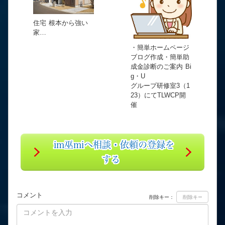
住宅 根本から強い
家…
・簡単ホームページ
ブログ作成・簡単助
成金診断のご案内 Bi
g・U
グループ研修室3（1
23）にてTLWCP開
催
im巫miへ相談・依頼の登録を
する
コメント
削除キー：