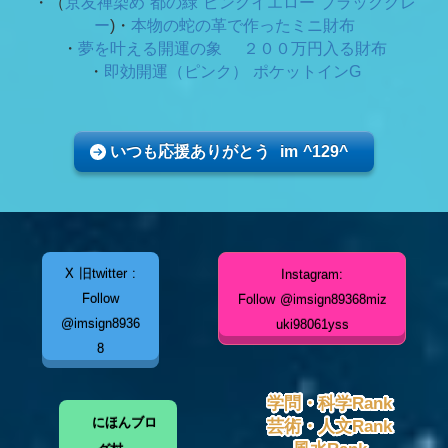
・（
京友禅染め 都の緑
ピンクイエロー ブラックグレ
ー
)・
本物の蛇の革で作ったミニ財布
・
夢を叶える開運の象 ２００万円入る財布
・
即効開運（ピンク） ポケットインG
いつも応援ありがとう im ^129^
X 旧twitter :
Instagram:
Follow
Follow @imsign89368miz
@imsign8936
uki98061yss
8
学問・科学Rank
にほんブロ
芸術・人文Rank