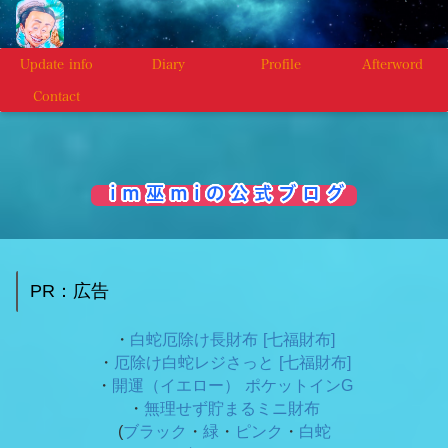
Update info
Diary
Profile
Afterword
Contact
i m 巫 m i の 公 式 ブ ロ グ
PR：広告
・
白蛇厄除け長財布 [七福財布]
・
厄除け白蛇レジさっと [七福財布]
・
開運（イエロー） ポケットインG
・
無理せず貯まるミニ財布
(
ブラック
・
緑
・
ピンク
・
白蛇