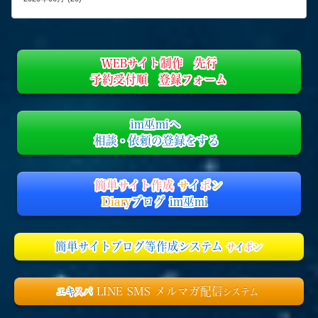
WEBサイト制作 先行
予約受付順 登録フォーム
im巫miへ
相談・依頼の登録をする
簡単サイト作成
サ
イ
ポ
ン
Diary
ブログ im巫mi
簡単サイトブログ等作成システム
サ
イ
ポ
ン
LINE SMS メルマガ配信
エ
キ
ス
パ
システム