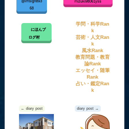
@imsign893
mizuki98061yss
68
学問・科学Ran
にほんブ
k
芸術・人文Ran
ログ村
k
風水Rank
教育問題・教育
論Rank
エッセイ・随筆
Rank
占い・鑑定Ran
k
← diary post
diary post →