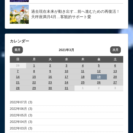
過去現在未来が動き出す…前へ進むための再復活！
天秤座満月4月…客観的サポート愛
カレンダー
前月
2021年3月
次月
日
月
火
水
木
金
土
28
1
2
3
4
5
6
7
8
9
10
11
12
13
14
15
16
17
18
19
20
21
22
23
24
25
26
27
28
29
30
31
1
2
3
2022年07月 (3)
2022年06月 (3)
2022年05月 (3)
2022年04月 (3)
2022年03月 (3)