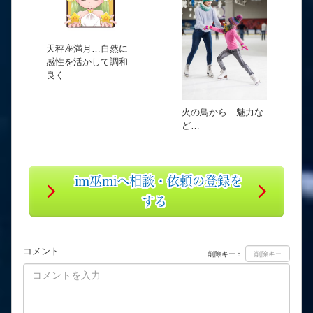
天秤座満月…自然に
感性を活かして調和
良く…
火の鳥から…魅力な
ど…
im巫miへ相談・依頼の登録を
する
コメント
削除キー：