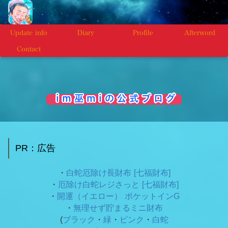
Update info
Diary
Profile
Afterword
Contact
i m 巫 m i の 公 式 ブ ロ グ
PR：広告
・
白蛇厄除け長財布 [七福財布]
・
厄除け白蛇レジさっと [七福財布]
・
開運（イエロー） ポケットインG
・
無理せず貯まるミニ財布
(
ブラック
・
緑
・
ピンク
・
白蛇