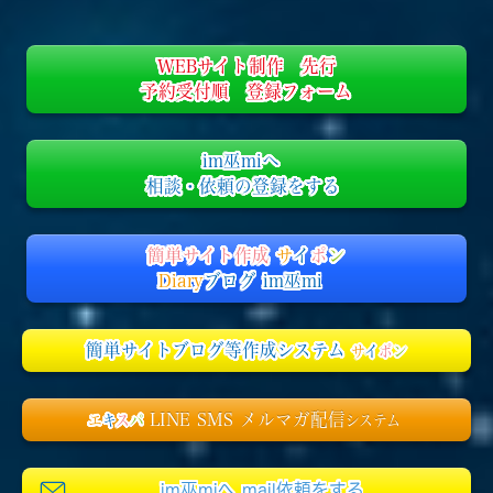
WEBサイト制作 先行
予約受付順 登録フォーム
im巫miへ
相談・依頼の登録をする
簡単サイト作成
サ
イ
ポ
ン
Diary
ブログ im巫mi
簡単サイトブログ等作成システム
サ
イ
ポ
ン
LINE SMS メルマガ配信
エ
キ
ス
パ
システム
im巫miへ mail依頼をする