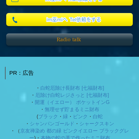
im巫miへ Tel依頼をする
Radio talk
PR：広告
・
白蛇厄除け長財布 [七福財布]
・
厄除け白蛇レジさっと [七福財布]
・
開運（イエロー） ポケットインG
・
無理せず貯まるミニ財布
(
ブラック
・
緑
・
ピンク
・
白蛇
・
シャンパンゴールド
・
シャークスキン
・（
京友禅染め 都の緑
ピンクイエロー ブラックグレ
ー
)・
本物の蛇の革で作ったミニ財布