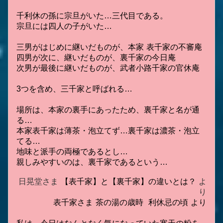
千利休の孫に宗旦がいた…三代目である。
宗旦には四人の子がいた…
三男がはじめに継いだものが、本家 表千家の不審庵
四男が次に、継いだものが、裏千家の今日庵
次男が最後に継いだものが、武者小路千家の官休庵
3つを含め、三千家と呼ばれる…
場所は、本家の裏手にあったため、裏千家と名が通
る…
本家表千家は薄茶・泡立てず…裏千家は濃茶・泡立
てる…
地味と派手の両極であるとし…
親しみやすいのは、裏千家であるという…
日晃堂さま
【表千家】と【裏千家】の違いとは？
よ
り
表千家さま
茶の湯の歳時 利休忌の頃
より