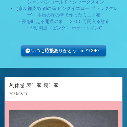
・
シャンパンゴールド
・
シャークスキン
・（
京友禅染め 都の緑
ピンクイエロー ブラックグレ
ー
)・
本物の蛇の革で作ったミニ財布
・
夢を叶える開運の象 ２００万円入る財布
・
即効開運（ピンク） ポケットインG
いつも応援ありがとう im ^129^
利休忌 表千家 裏千家
2021/03/27