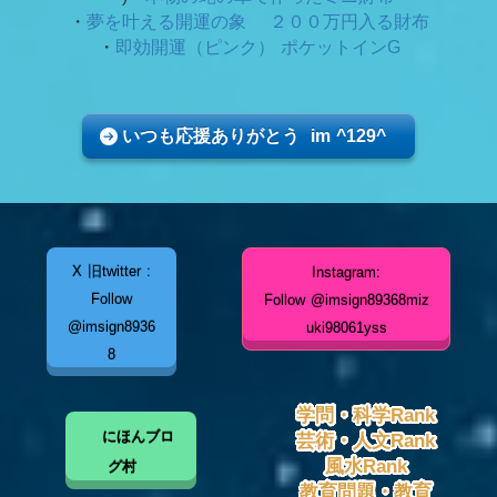
・
夢を叶える開運の象 ２００万円入る財布
・
即効開運（ピンク） ポケットインG
いつも応援ありがとう im ^129^
X 旧twitter :
Instagram:
Follow
Follow @imsign89368miz
@imsign8936
uki98061yss
8
学問・科学Rank
にほんブロ
芸術・人文Rank
風水Rank
グ村
教育問題・教育