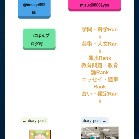
@imsign893
mizuki98061yss
68
学問・科学Ran
にほんブ
k
芸術・人文Ran
ログ村
k
風水Rank
教育問題・教育
論Rank
エッセイ・随筆
Rank
占い・鑑定Ran
k
← diary post
diary post →