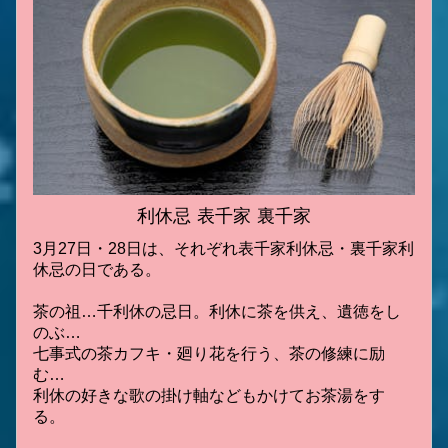
利休忌 表千家 裏千家
3月27日・28日は、それぞれ表千家利休忌・裏千家利
休忌の日である。
茶の祖…千利休の忌日。利休に茶を供え、遺徳をし
のぶ…
七事式の茶カフキ・廻り花を行う、茶の修練に励
む…
利休の好きな歌の掛け軸などもかけてお茶湯をす
る。