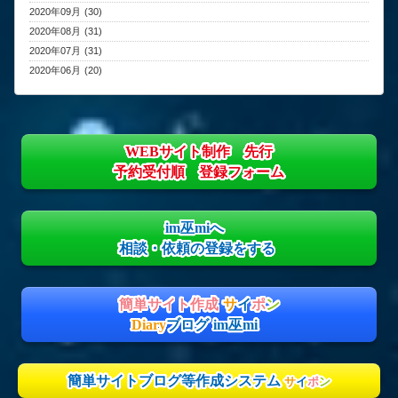
2020年09月 (30)
2020年08月 (31)
2020年07月 (31)
2020年06月 (20)
WEBサイト制作 先行
予約受付順 登録フォーム
im巫miへ
相談・依頼の登録をする
簡単サイト作成
サ
イ
ポ
ン
Diary
ブログ im巫mi
簡単サイトブログ等作成システム
サ
イ
ポ
ン