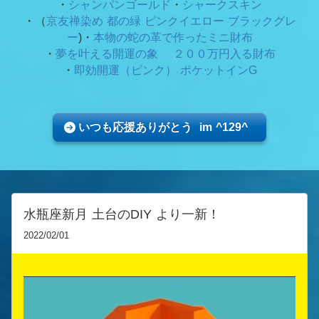
・
シャンパンゴールド
・
シャークスキン
・（
京友禅染め 都の緑
ピンクイエロー ブラックグレ
ー
)・
本物の蛇の革で作ったミニ財布
・
夢を叶える開運の象 ２００万円入る財布
・
即効開運（ピンク） ポケットインG
いつも応援ありがとう im ^129^
水瓶座新月 土台のDIY より一新！
2022/02/01