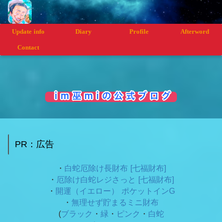
Update info
Diary
Profile
Afterword
Contact
i m 巫 m i の 公 式 ブ ロ グ
PR：広告
・
白蛇厄除け長財布 [七福財布]
・
厄除け白蛇レジさっと [七福財布]
・
開運（イエロー） ポケットインG
・
無理せず貯まるミニ財布
(
ブラック
・
緑
・
ピンク
・
白蛇