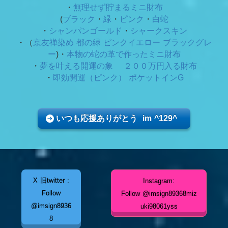
・
無理せず貯まるミニ財布
(
ブラック
・
緑
・
ピンク
・
白蛇
・
シャンパンゴールド
・
シャークスキン
・（
京友禅染め 都の緑
ピンクイエロー ブラックグレ
ー
)・
本物の蛇の革で作ったミニ財布
・
夢を叶える開運の象 ２００万円入る財布
・
即効開運（ピンク） ポケットインG
いつも応援ありがとう im ^129^
X 旧twitter :
Instagram:
Follow
Follow @imsign89368miz
@imsign8936
uki98061yss
8