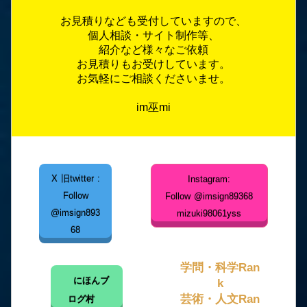
お見積りなども受付していますので、
個人相談・サイト制作等、
紹介など様々なご依頼
お見積りもお受けしています。
お気軽にご相談くださいませ。
im巫mi
X 旧twitter :
Instagram:
Follow
Follow @imsign89368
@imsign893
mizuki98061yss
68
学問・科学Ran
にほんブ
k
芸術・人文Ran
ログ村