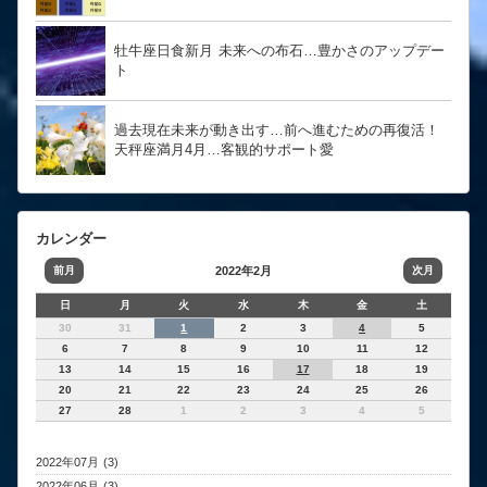
牡牛座日食新月 未来への布石…豊かさのアップデー
ト
過去現在未来が動き出す…前へ進むための再復活！
天秤座満月4月…客観的サポート愛
カレンダー
前月
2022年2月
次月
日
月
火
水
木
金
土
30
31
1
2
3
4
5
6
7
8
9
10
11
12
13
14
15
16
17
18
19
20
21
22
23
24
25
26
27
28
1
2
3
4
5
2022年07月 (3)
2022年06月 (3)