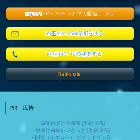
LINE SMS メルマガ配信
エ
キ
ス
パ
システム
im巫miへ mail依頼をする
im巫miへ Tel依頼をする
Radio talk
PR：広告
・
白蛇厄除け長財布 [七福財布]
・
厄除け白蛇レジさっと [七福財布]
・
開運（イエロー） ポケットインG