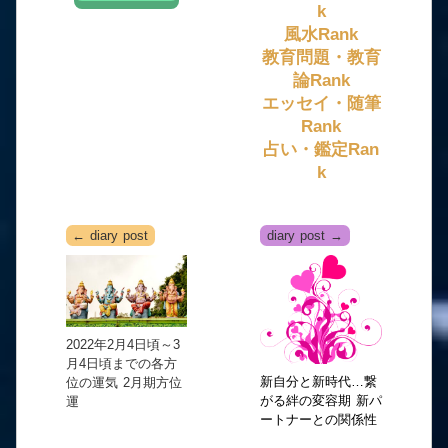
k
風水Rank
教育問題・教育
論Rank
エッセイ・随筆
Rank
占い・鑑定Ran
k
← diary post
diary post →
2022年2月4日頃～3
月4日頃までの各方
新自分と新時代…繋
位の運気 2月期方位
がる絆の変容期 新パ
運
ートナーとの関係性