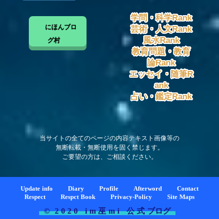
学問・科学Rank
にほんブロ
芸術・人文Rank
風水Rank
グ村
教育問題・教育
論Rank
エッセイ・随筆R
ank
占い・鑑定Rank
当サイトの全てのページの内容テキスト画像等の
無断転載・無断使用を固く禁じます。
ご要望の方は、ご相談ください。
Update info
Diary
Profile
Afterword
Contact
Respect
Respct Book
Privacy-Policy
Site Maps
© 2 0 2 0 i m 巫 m i 公 式 ブログ