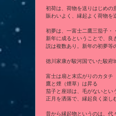
初荷は、荷物を送りはじめの
賑わいよく、縁起よく荷物を
初夢は、一富士二鷹三茄子・
新年に成るということで、良
説は複数あり。新年の初夢
徳川家康が駿河国でいた駿府
富士は扇と末広がりのカタチ
鷹と煙（煙草）は昇る
茄子と座頭は、毛がないとい
正月を洒落で、縁起良く楽し
昔から縁起物というのは、代