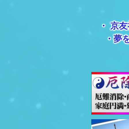
・
京友
・
夢