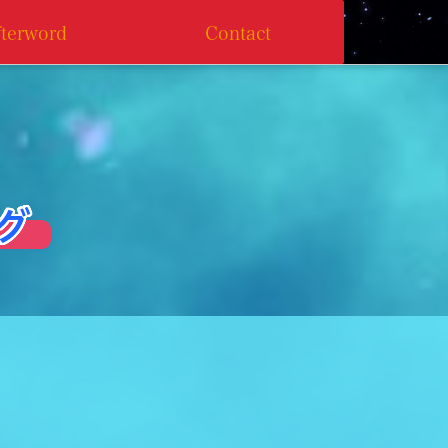
fterword
Contact
 グ