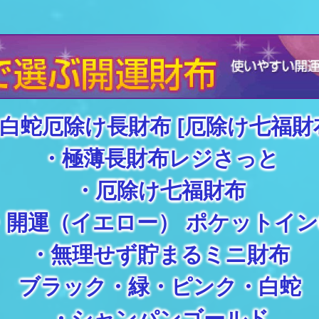
白蛇厄除け長財布 [厄除け七福財
・
極薄長財布レジさっと
・
厄除け七福財布
・
開運（イエロー） ポケットイン
・
無理せず貯まるミニ財布
ブラック
・
緑
・
ピンク
・
白蛇
・
シャンパンゴールド