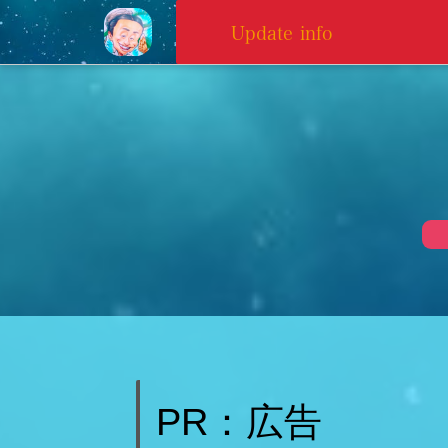
Update info
PR：広告