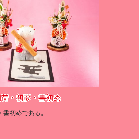
初荷・初夢・書初め
・書初めである。