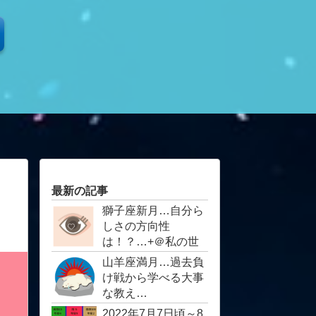
最新の記事
獅子座新月…自分ら
しさの方向性
は！？… ​​​​​​​+＠私の世
界を少し…目に見え
山羊座満月…過去負
ない世界の入り口
け戦から学べる大事
な教え…
2022年7月7日頃～8