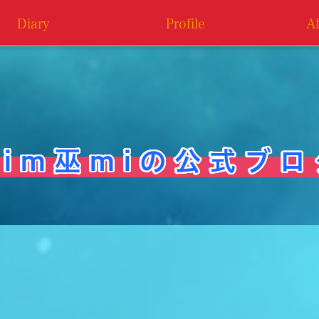
Diary
Profile
A
i m 巫 m i の 公 式 ブ ロ