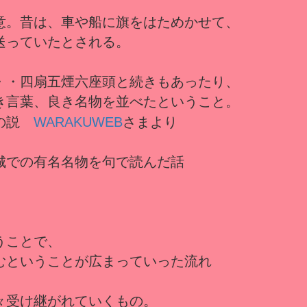
意。昔は、車や船に旗をはためかせて、
送っていたとされる。
・・四扇五煙六座頭と続きもあったり、
き言葉、良き名物を並べたということ。
等の説
WARAKUWEB
さまより
城での有名名物を句で読んだ話
うことで、
むということが広まっていった流れ
々受け継がれていくもの。