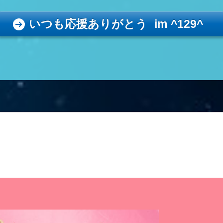
いつも応援ありがとう im ^129^