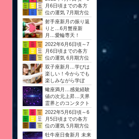
月6日頃までの各方
位の運気 7月期方位
運
射手座新月の振り返
りと…6月蟹座新
月…愛輪専天！
2022年6月6日頃～7
月6日頃までの各方
位の運気 6月期方位
運
双子座新月…学びは
楽しい！今からでも
楽しみながら学ぼ
う！
蠍座満月…感覚経験
値の次元上昇…天界
霊界とのコンタクト
2022年5月6日頃～6
月5日頃までの各方
位の運気 5月期方位
運
牡牛座日食新月 未来