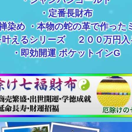
・
定番長財布
禅染め
・
本物の蛇の革で作った
を叶えるシリーズ ２００万円入
・
即効開運 ポケットインG