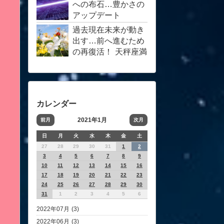
への布石…豊かさの
アップデート
過去現在未来が動き
出す…前へ進むため
の再復活！ 天秤座満
月4月…客観的サポ
ート愛
カレンダー
2021年1月
前月
次月
日
月
火
水
木
金
土
27
28
29
30
31
1
2
3
4
5
6
7
8
9
10
11
12
13
14
15
16
17
18
19
20
21
22
23
24
25
26
27
28
29
30
31
1
2
3
4
5
6
2022年07月 (3)
2022年06月 (3)