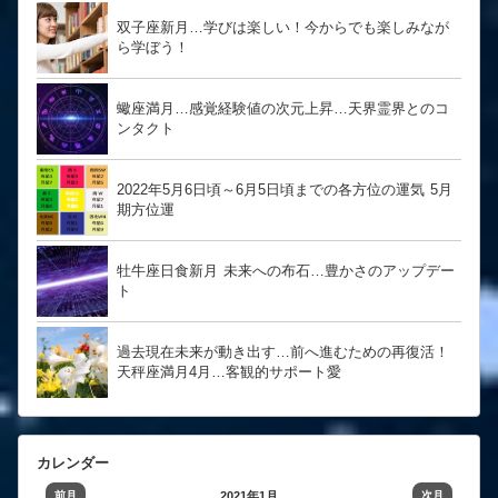
双子座新月…学びは楽しい！今からでも楽しみなが
ら学ぼう！
蠍座満月…感覚経験値の次元上昇…天界霊界とのコ
ンタクト
2022年5月6日頃～6月5日頃までの各方位の運気 5月
期方位運
牡牛座日食新月 未来への布石…豊かさのアップデー
ト
過去現在未来が動き出す…前へ進むための再復活！
天秤座満月4月…客観的サポート愛
カレンダー
前月
2021年1月
次月