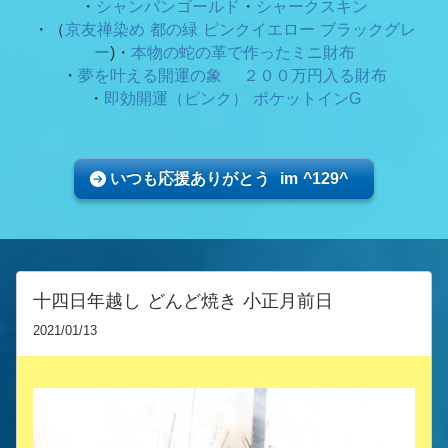
・
シャンパンゴールド
・
シャークスキン
・（
京友禅染め 都の緑
ピンクイエロー ブラックグレ
ー
)・
本物の蛇の革で作ったミニ財布
・
夢を叶える開運の象 ２００万円入る財布
・
即効開運（ピンク） ポケットインG
いつも応援ありがとう im ^129^
十四日年越し どんど焼き 小正月前日
2021/01/13