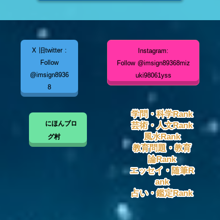
X 旧twitter :
Instagram:
Follow
Follow @imsign89368miz
@imsign8936
uki98061yss
8
学問・科学Rank
にほんブロ
芸術・人文Rank
風水Rank
グ村
教育問題・教育
論Rank
エッセイ・随筆R
ank
占い・鑑定Rank