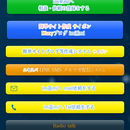
im巫miへ
相談・依頼の登録をする
簡単サイト作成
サ
イ
ポ
ン
Diary
ブログ im巫mi
簡単サイトブログ等作成システム
サ
イ
ポ
ン
LINE SMS メルマガ配信
エ
キ
ス
パ
システム
im巫miへ mail依頼をする
im巫miへ Tel依頼をする
Radio talk