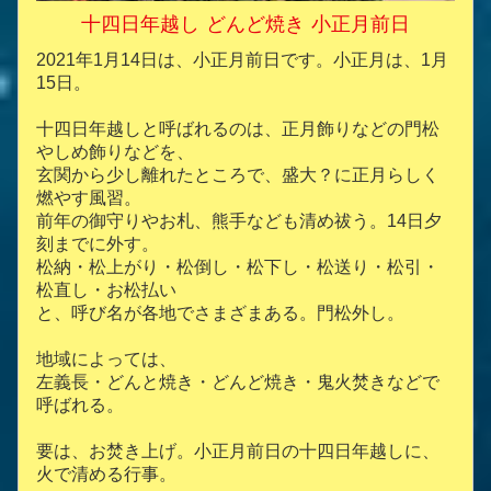
十四日年越し どんど焼き 小正月前日
2021年1月14日は、小正月前日です。小正月は、1月
15日。
十四日年越しと呼ばれるのは、正月飾りなどの門松
やしめ飾りなどを、
玄関から少し離れたところで、盛大？に正月らしく
燃やす風習。
前年の御守りやお札、熊手なども清め祓う。14日夕
刻までに外す。
松納・松上がり・松倒し・松下し・松送り・松引・
松直し・お松払い
と、呼び名が各地でさまざまある。門松外し。
地域によっては、
左義長・どんと焼き・どんど焼き・鬼火焚きなどで
呼ばれる。
要は、お焚き上げ。小正月前日の十四日年越しに、
火で清める行事。