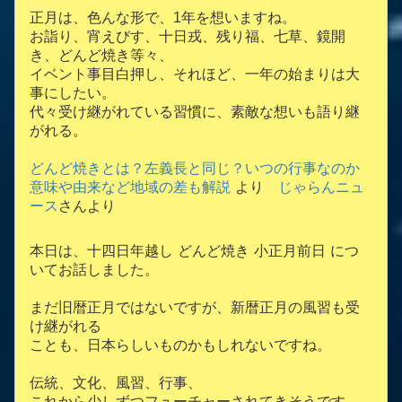
正月は、色んな形で、1年を想いますね。
お詣り、宵えびす、十日戎、残り福、七草、鏡開
き、どんど焼き等々、
イベント事目白押し、それほど、一年の始まりは大
事にしたい。
代々受け継がれている習慣に、素敵な想いも語り継
がれる。
どんど焼きとは？左義長と同じ？いつの行事なのか
意味や由来など地域の差も解説
より
じゃらんニュ
ース
さんより
本日は、十四日年越し どんど焼き 小正月前日 につ
いてお話しました。
まだ旧暦正月ではないですが、新暦正月の風習も受
け継がれる
ことも、日本らしいものかもしれないですね。
伝統、文化、風習、行事、
これから少しずつフューチャーされてきそうです