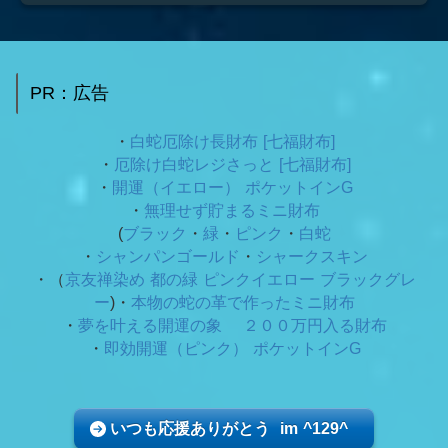
PR：広告
・
白蛇厄除け長財布 [七福財布]
・
厄除け白蛇レジさっと [七福財布]
・
開運（イエロー） ポケットインG
・
無理せず貯まるミニ財布
(
ブラック
・
緑
・
ピンク
・
白蛇
・
シャンパンゴールド
・
シャークスキン
・（
京友禅染め 都の緑
ピンクイエロー ブラックグレ
ー
)・
本物の蛇の革で作ったミニ財布
・
夢を叶える開運の象 ２００万円入る財布
・
即効開運（ピンク） ポケットインG
いつも応援ありがとう im ^129^