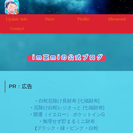
Update info
Diary
Profile
Afterword
Contact
i m 巫 m i の 公 式 ブ ロ グ
PR：広告
・
白蛇厄除け長財布 [七福財布]
・
厄除け白蛇レジさっと [七福財布]
・
開運（イエロー） ポケットインG
・
無理せず貯まるミニ財布
(
ブラック
・
緑
・
ピンク
・
白蛇