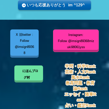
いつも応援ありがとう im ^129^
X 旧twitter :
Instagram:
Follow
Follow @imsign89368miz
@imsign8936
uki98061yss
8
学問・科学Rank
にほんブロ
芸術・人文Rank
風水Rank
グ村
教育問題・教育
論Rank
エッセイ・随筆R
ank
占い・鑑定Rank