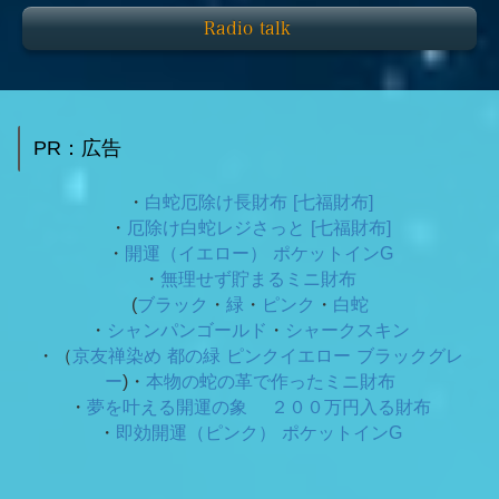
Radio talk
PR：広告
・
白蛇厄除け長財布 [七福財布]
・
厄除け白蛇レジさっと [七福財布]
・
開運（イエロー） ポケットインG
・
無理せず貯まるミニ財布
(
ブラック
・
緑
・
ピンク
・
白蛇
・
シャンパンゴールド
・
シャークスキン
・（
京友禅染め 都の緑
ピンクイエロー ブラックグレ
ー
)・
本物の蛇の革で作ったミニ財布
・
夢を叶える開運の象 ２００万円入る財布
・
即効開運（ピンク） ポケットインG