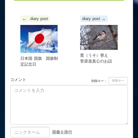
← diary post
diary post →
鷽（うそ）替え
日本国 国旗 国旗制
菅原道真公のお話
定記念日
コメント
削除キー：
画像を添付