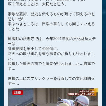
広く伝えることは、大切だと思う。
素敵な芸術、歴史を伝えるものが焼けて消えるのも
悲しいが…
学ぶべきところは、日常の暮らしでも同じくいえる
ことだ…
斑鳩町の法隆寺では、今年2021年度の文化財防火デ
ーは、
訓練規模を縮小しての開催に…
防火への取り組みを誓う法要のお祈りも行われまし
た。
焼損した壁画の前でも法要が行われました…貴重で
す…
屋根の上にスプリンクラーを設置しての文化財防火
デー…