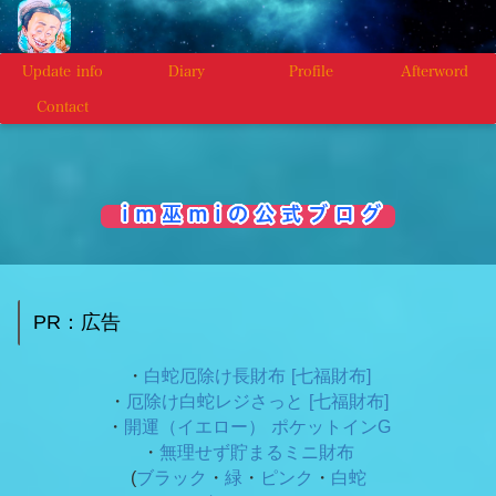
Update info
Diary
Profile
Afterword
Contact
i m 巫 m i の 公 式 ブ ロ グ
PR：広告
・
白蛇厄除け長財布 [七福財布]
・
厄除け白蛇レジさっと [七福財布]
・
開運（イエロー） ポケットインG
・
無理せず貯まるミニ財布
(
ブラック
・
緑
・
ピンク
・
白蛇