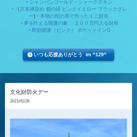
・
シャンパンゴールド
・
シャークスキン
・（
京友禅染め 都の緑
ピンクイエロー ブラックグレ
ー
)・
本物の蛇の革で作ったミニ財布
・
夢を叶える開運の象 ２００万円入る財布
・
即効開運（ピンク） ポケットインG
いつも応援ありがとう im ^129^
文化財防火デー
2021/01/26