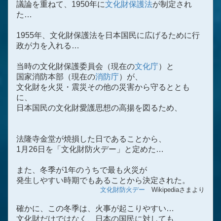
議論を重ねて、1950年に
文化財保護法
が制定され
た…
1955年、文化財保護法を日本国民に広げるために行
政が力を入れる…
当時の文化財保護委員会（現在の
文化庁
）と
国家消防本部（現在の
消防庁
）が、
文化財を火災・震災その他の災害から守るととも
に、
日本国民の文化財愛護思想の高揚を図るため、
法隆寺金堂が焼損した日であることから、
1月26日を「文化財防火デー」と定めた…
また、冬季が1年のうちで最も火災が
発生しやすい時期でもあることから決定された。
文化財防火デー
Wikipediaさまより
確かに、この冬季は、火事が起こりやすい…
文化財だけではなく、日本の国民に対しても、