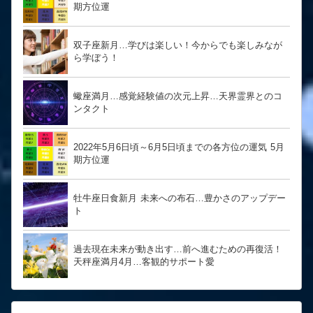
期方位運
双子座新月…学びは楽しい！今からでも楽しみなが
ら学ぼう！
蠍座満月…感覚経験値の次元上昇…天界霊界とのコ
ンタクト
2022年5月6日頃～6月5日頃までの各方位の運気 5月
期方位運
牡牛座日食新月 未来への布石…豊かさのアップデー
ト
過去現在未来が動き出す…前へ進むための再復活！
天秤座満月4月…客観的サポート愛