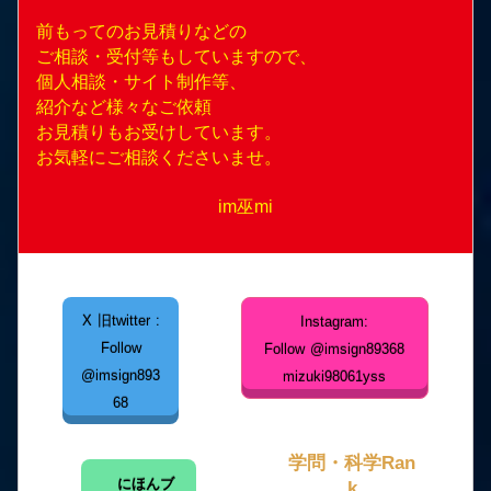
前もってのお見積りなどの
ご相談・受付等もしていますので、
個人相談・サイト制作等、
紹介など様々なご依頼
お見積りもお受けしています。
お気軽にご相談くださいませ。
im巫mi
X 旧twitter :
Instagram:
Follow
Follow @imsign89368
@imsign893
mizuki98061yss
68
学問・科学Ran
にほんブ
k