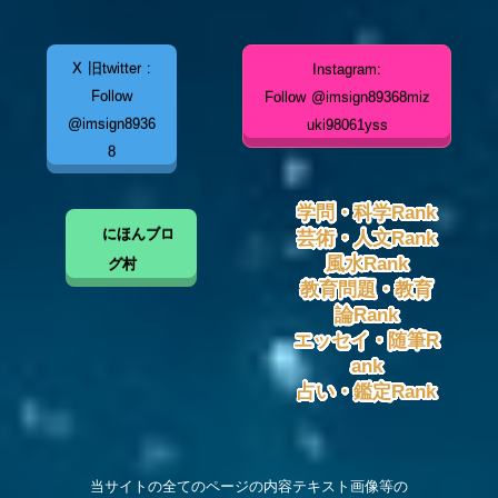
X 旧twitter :
Instagram:
Follow
Follow @imsign89368miz
@imsign8936
uki98061yss
8
学問・科学Rank
にほんブロ
芸術・人文Rank
風水Rank
グ村
教育問題・教育
論Rank
エッセイ・随筆R
ank
占い・鑑定Rank
当サイトの全てのページの内容テキスト画像等の