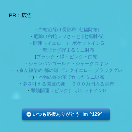
PR：広告
・
白蛇厄除け長財布 [七福財布]
・
厄除け白蛇レジさっと [七福財布]
・
開運（イエロー） ポケットインG
・
無理せず貯まるミニ財布
(
ブラック
・
緑
・
ピンク
・
白蛇
・
シャンパンゴールド
・
シャークスキン
・（
京友禅染め 都の緑
ピンクイエロー ブラックグレ
ー
)・
本物の蛇の革で作ったミニ財布
・
夢を叶える開運の象 ２００万円入る財布
・
即効開運（ピンク） ポケットインG
いつも応援ありがとう im ^129^