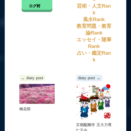
芸術・人文Ran
ログ村
k
風水Rank
教育問題・教育
論Rank
エッセイ・随筆
Rank
占い・鑑定Ran
k
← diary post
diary post →
梅花祭
京都醍醐寺 五大力尊
仁王会