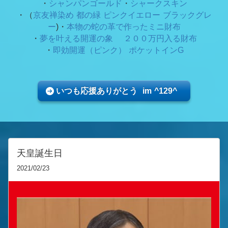
・
シャンパンゴールド
・
シャークスキン
・（
京友禅染め 都の緑
ピンクイエロー ブラックグレ
ー
)・
本物の蛇の革で作ったミニ財布
・
夢を叶える開運の象 ２００万円入る財布
・
即効開運（ピンク） ポケットインG
いつも応援ありがとう im ^129^
天皇誕生日
2021/02/23