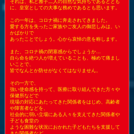
それは、私と雅子二人の自然な気持ちであるととも
に、皇室としての大事な務めであるとも思います。
この一年は、コロナ禍に奔走されてきました。
愛する方を失ったご家族やご友人の御悲しみは、い
かばかりで
あったことでしょう。心から哀悼の意を称します。
また、コロナ禍の閉塞感からでしょうか…
自ら命を絶つ人が増えていることも、極めて痛まし
いことで、
皆でなんとか防せがなくてはなりません。
その一方で、
強い使命感を持って、医療に取り組んできた方々や
保健所などで
現場の対応にあたってきた関係者をはじめ、高齢者
や障害者などを、
社会的に弱い立場にある人々を支えてきた関係者や
子ども食堂の
ような困難な状況におかれた子どもたちを支援して
きた関係者など