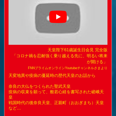
天皇陛下61歳誕生日会見 完全版
「コロナ禍を忍耐強く乗り越える先に、明るい将来
が開ける」
FNNプライムオンライン
Youtubeチャンネルさまより
天変地異や疫病の蔓延時の歴代天皇のお話から
奈良の大仏をつくられた聖武天皇
疫病の収束を願って、般若心経を書写された嵯峨天
皇
戦国時代の後奈良天皇、正親町（おおぎまち）天皇
など…