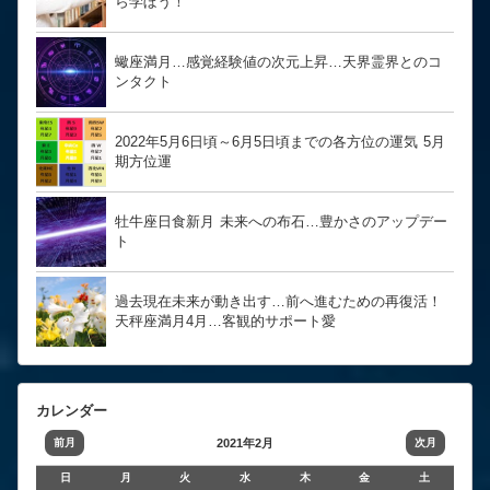
ら学ぼう！
蠍座満月…感覚経験値の次元上昇…天界霊界とのコ
ンタクト
2022年5月6日頃～6月5日頃までの各方位の運気 5月
期方位運
牡牛座日食新月 未来への布石…豊かさのアップデー
ト
過去現在未来が動き出す…前へ進むための再復活！
天秤座満月4月…客観的サポート愛
カレンダー
前月
2021年2月
次月
日
月
火
水
木
金
土