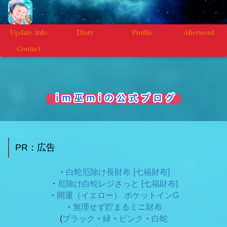
Update info
Diary
Profile
Afterword
Contact
i m 巫 m i の 公 式 ブ ロ グ
PR：広告
・
白蛇厄除け長財布 [七福財布]
・
厄除け白蛇レジさっと [七福財布]
・
開運（イエロー） ポケットインG
・
無理せず貯まるミニ財布
(
ブラック
・
緑
・
ピンク
・
白蛇