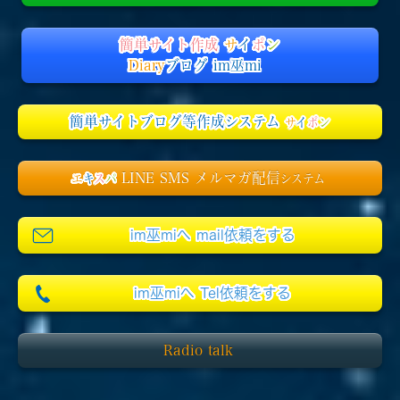
簡単サイト作成
サ
イ
ポ
ン
Diary
ブログ im巫mi
簡単サイトブログ等作成システム
サ
イ
ポ
ン
LINE SMS メルマガ配信
エ
キ
ス
パ
システム
im巫miへ mail依頼をする
im巫miへ Tel依頼をする
Radio talk