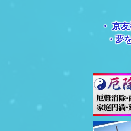
・
京友
・
夢