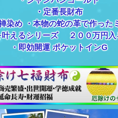
・
定番長財布
禅染め
・
本物の蛇の革で作った
を叶えるシリーズ ２００万円入
・
即効開運 ポケットインG