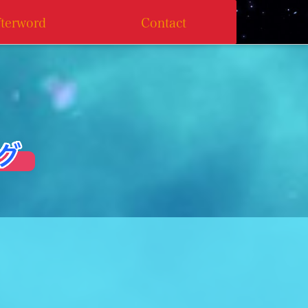
fterword
Contact
 グ