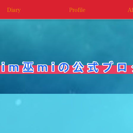
Diary
Profile
A
i m 巫 m i の 公 式 ブ ロ