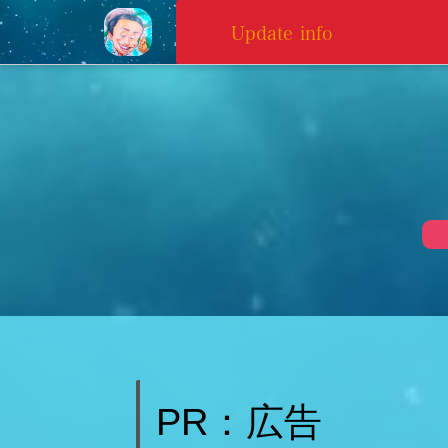
Update info
PR：広告