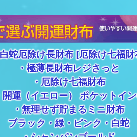
白蛇厄除け長財布 [厄除け七福財
・
極薄長財布レジさっと
・
厄除け七福財布
・
開運（イエロー） ポケットイン
・
無理せず貯まるミニ財布
ブラック
・
緑
・
ピンク
・
白蛇
・
シャンパンゴールド