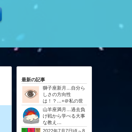
最新の記事
獅子座新月…自分ら
しさの方向性
は！？… ​​​​​​​+＠私の世
界を少し…目に見え
山羊座満月…過去負
ない世界の入り口
け戦から学べる大事
な教え…
2022年7月7日頃～8