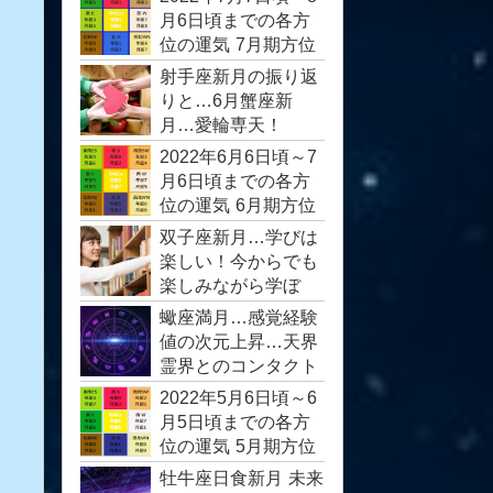
月6日頃までの各方
位の運気 7月期方位
運
射手座新月の振り返
りと…6月蟹座新
月…愛輪専天！
2022年6月6日頃～7
月6日頃までの各方
位の運気 6月期方位
運
双子座新月…学びは
楽しい！今からでも
楽しみながら学ぼ
う！
蠍座満月…感覚経験
値の次元上昇…天界
霊界とのコンタクト
2022年5月6日頃～6
月5日頃までの各方
位の運気 5月期方位
運
牡牛座日食新月 未来