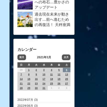
への布石…豊かさの
アップデート
過去現在未来が動き
出す…前へ進むため
の再復活！ 天秤座満
月4月…客観的サポ
ート愛
カレンダー
2021年3月
前月
次月
日
月
火
水
木
金
土
28
1
2
3
4
5
6
7
8
9
10
11
12
13
14
15
16
17
18
19
20
21
22
23
24
25
26
27
28
29
30
31
1
2
3
2022年07月 (3)
2022年06月 (3)