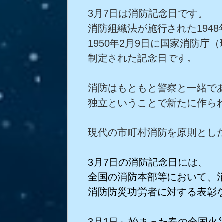
3月7日は消防記念日です。
消防組織法が施行された1948
1950年2月9日に国家消防
制定された記念日です。
消防はもともと警察と一緒で
独立ということで新たに作ら
現代の市町村消防を原則とし
3月7日の消防記念日には、
全国の消防本部等において、
消防防災功労者に対する表彰
3月1日～始まった春の全国