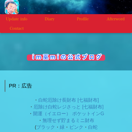
Update info
Diary
Profile
Afterword
Contact
i m 巫 m i の 公 式 ブ ロ グ
PR：広告
・
白蛇厄除け長財布 [七福財布]
・
厄除け白蛇レジさっと [七福財布]
・
開運（イエロー） ポケットインG
・
無理せず貯まるミニ財布
(
ブラック
・
緑
・
ピンク
・
白蛇