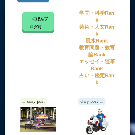
学問・科学Ran
にほんブ
k
芸術・人文Ran
ログ村
k
風水Rank
教育問題・教育
論Rank
エッセイ・随筆
Rank
占い・鑑定Ran
k
← diary post
diary post →