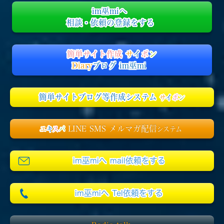
im巫miへ
相談・依頼の登録をする
簡単サイト作成
サ
イ
ポ
ン
Diary
ブログ im巫mi
簡単サイトブログ等作成システム
サ
イ
ポ
ン
LINE SMS メルマガ配信
エ
キ
ス
パ
システム
im巫miへ mail依頼をする
im巫miへ Tel依頼をする