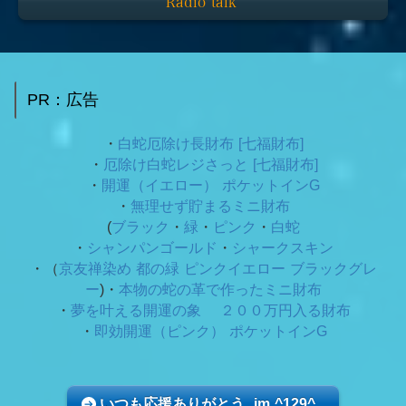
Radio talk
PR：広告
・
白蛇厄除け長財布 [七福財布]
・
厄除け白蛇レジさっと [七福財布]
・
開運（イエロー） ポケットインG
・
無理せず貯まるミニ財布
(
ブラック
・
緑
・
ピンク
・
白蛇
・
シャンパンゴールド
・
シャークスキン
・（
京友禅染め 都の緑
ピンクイエロー ブラックグレ
ー
)・
本物の蛇の革で作ったミニ財布
・
夢を叶える開運の象 ２００万円入る財布
・
即効開運（ピンク） ポケットインG
いつも応援ありがとう im ^129^