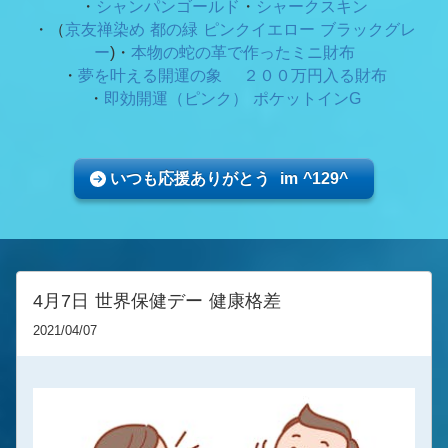
・
シャンパンゴールド
・
シャークスキン
・（
京友禅染め 都の緑
ピンクイエロー ブラックグレ
ー
)・
本物の蛇の革で作ったミニ財布
・
夢を叶える開運の象 ２００万円入る財布
・
即効開運（ピンク） ポケットインG
いつも応援ありがとう im ^129^
4月7日 世界保健デー 健康格差
2021/04/07