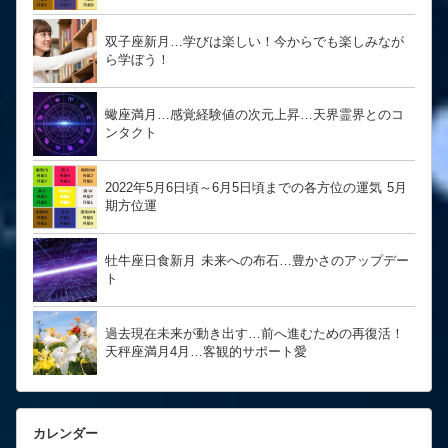
双子座新月…学びは楽しい！今からでも楽しみなが
ら学ぼう！
蠍座満月…感覚経験値の次元上昇…天界霊界とのコ
ンタクト
2022年5月6日頃～6月5日頃までの各方位の運気 5月
期方位運
牡牛座日食新月 未来への布石…豊かさのアップデー
ト
過去現在未来が動き出す…前へ進むための再復活！
天秤座満月4月…客観的サポート愛
カレンダー