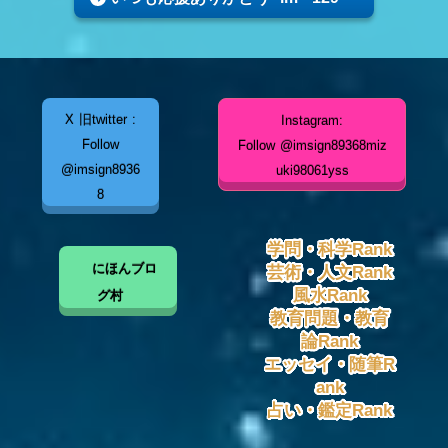
X 旧twitter :
Instagram:
Follow
Follow @imsign89368miz
@imsign8936
uki98061yss
8
学問・科学Rank
にほんブロ
芸術・人文Rank
風水Rank
グ村
教育問題・教育
論Rank
エッセイ・随筆R
ank
占い・鑑定Rank